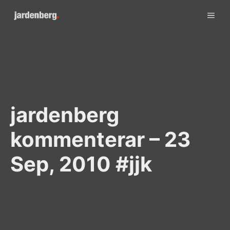
Skip
ME
to
content
jardenberg
kommenterar – 23
Sep, 2010 #jjk