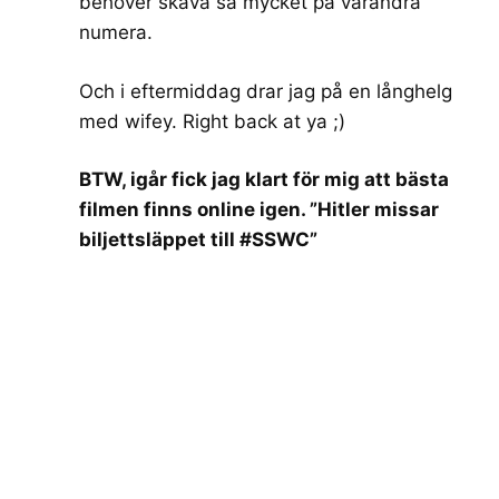
behöver skava så mycket på varandra
numera.
Och i eftermiddag drar jag på en långhelg
med wifey. Right back at ya ;)
BTW, igår fick jag klart för mig att bästa
filmen finns online igen. ”Hitler missar
biljettsläppet till #SSWC”