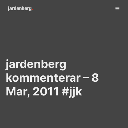
Skip
ME
to
content
jardenberg
kommenterar – 8
Mar, 2011 #jjk