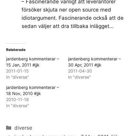
– Fascinerande vanligt att leverantörer
försöker skjuta ner open source med
idiotargument. Fascinerande också att de
sedan väljer att dra tillbaka inlägget…
Relaterade
jardenberg kommenterar –
jardenberg kommenterar –
15 Jan, 2011 #jjk
30 Apr, 2011 #jjk
2011-01-15
2011-04-30
In "diverse"
In "diverse"
jardenberg kommenterar –
18 Nov, 2010 #jjk
2010-11-18
In "diverse"
Categories
diverse