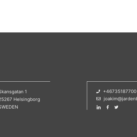
+46735187700
Skansgatan 1
joakim@jarden
25267 Helsingborg
SWEDEN