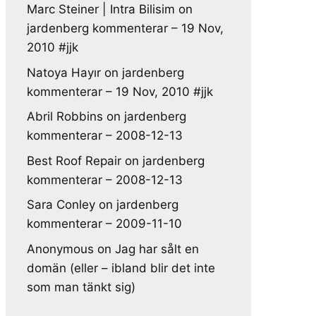
Marc Steiner | Intra Bilisim
on
jardenberg kommenterar – 19 Nov,
2010 #jjk
Natoya Hayır
on
jardenberg
kommenterar – 19 Nov, 2010 #jjk
Abril Robbins
on
jardenberg
kommenterar – 2008-12-13
Best Roof Repair
on
jardenberg
kommenterar – 2008-12-13
Sara Conley
on
jardenberg
kommenterar – 2009-11-10
Anonymous
on
Jag har sålt en
domän (eller – ibland blir det inte
som man tänkt sig)