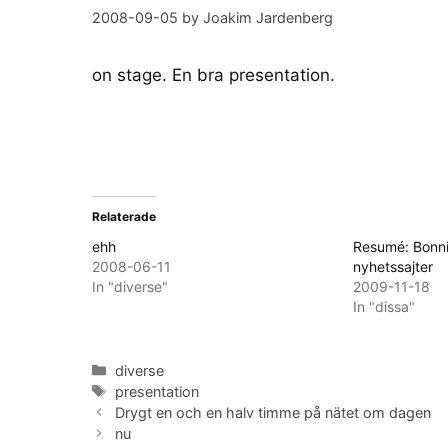
2008-09-05
by
Joakim Jardenberg
on stage. En bra presentation.
Relaterade
ehh
Resumé: Bonni
2008-06-11
nyhetssajter
In "diverse"
2009-11-18
In "dissa"
Categories
diverse
Tags
presentation
Drygt en och en halv timme på nätet om dagen
nu