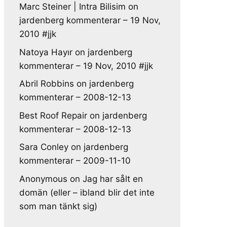
Marc Steiner | Intra Bilisim
on
jardenberg kommenterar – 19 Nov,
2010 #jjk
Natoya Hayır
on
jardenberg
kommenterar – 19 Nov, 2010 #jjk
Abril Robbins
on
jardenberg
kommenterar – 2008-12-13
Best Roof Repair
on
jardenberg
kommenterar – 2008-12-13
Sara Conley
on
jardenberg
kommenterar – 2009-11-10
Anonymous
on
Jag har sålt en
domän (eller – ibland blir det inte
som man tänkt sig)