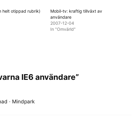
 helt otippad rubrik)
Mobil-tv: kraftig tillväxt av
användare
2007-12-04
In "Omvärld"
 varna IE6 användare”
nad · Mindpark