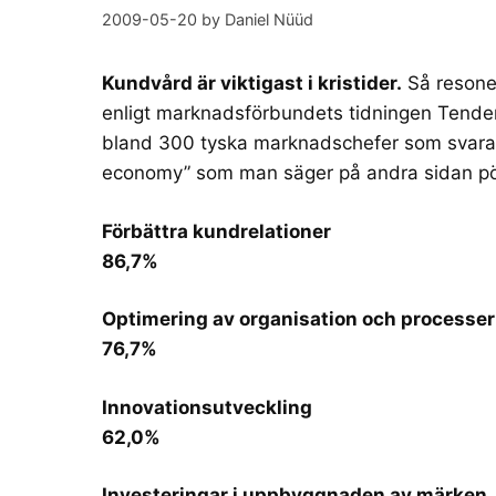
2009-05-20
by
Daniel Nüüd
Kundvård är viktigast i kristider.
Så resoner
enligt
marknadsförbundets tidningen Tende
bland 300 tyska marknadschefer som svarar s
economy” som man säger på andra sidan pö
Förbättra kundrelationer
86,7%
Optimering av organisation och processer
76,7%
Innovationsutveckling
62,0%
Investeringar i uppbyggnaden av märken