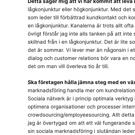
Detta säger mig att vi har kommit att leva 
lågkonjunktur eller högkonjunktur. Med det sa
som leder till förbättrad kundkontakt och k
en lågkonjunktur. Kanalerna är trots allt ofta 
övrigt förstår jag inte alls tanken på att inte
skillnad från i en lågkonjunktur. Det är lite s
det är sommar. Vi lever mer än någonsin i e
dialog och customer relations bör vara en
det om man vill överleva tio år till.
Ska företagen hålla jämna steg med en vä
marknadsföring handla mer om kundrelationer g
Sociala nätverk är i princip optimala verktyg
optimera organisationer och processer internt
crowdsourcing/employeesourcing. Allt detta 
jag är övertygad om att ett väl fungerande
sin sociala marknadsföring i slutändan leder