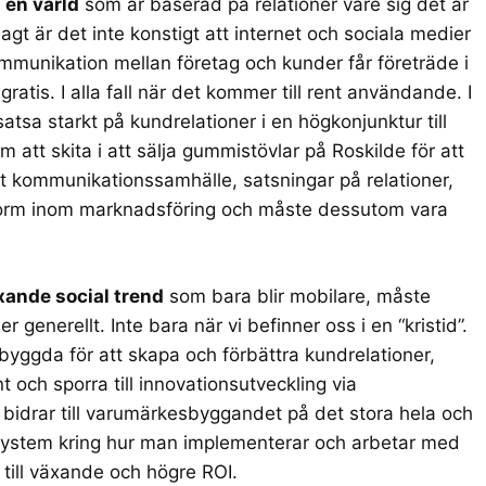
i en värld
som är baserad på relationer vare sig det är
gt är det inte konstigt att internet och sociala medier
ommunikation mellan företag och kunder får företräde i
gratis. I alla fall när det kommer till rent användande. I
 satsa starkt på kundrelationer i en högkonjunktur till
om att skita i att sälja gummistövlar på Roskilde för att
tt kommunikationssamhälle, satsningar på relationer,
 norm inom marknadsföring och måste dessutom vara
xande social trend
som bara blir mobilare, måste
enerellt. Inte bara när vi befinner oss i en “kristid”.
 byggda för att skapa och förbättra kundrelationer,
 och sporra till innovationsutveckling via
bidrar till varumärkesbyggandet på det stora hela och
 system kring hur man implementerar och arbetar med
 till växande och högre
ROI
.