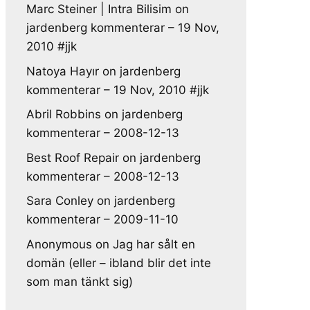
Marc Steiner | Intra Bilisim
on
jardenberg kommenterar – 19 Nov,
2010 #jjk
Natoya Hayır
on
jardenberg
kommenterar – 19 Nov, 2010 #jjk
Abril Robbins
on
jardenberg
kommenterar – 2008-12-13
Best Roof Repair
on
jardenberg
kommenterar – 2008-12-13
Sara Conley
on
jardenberg
kommenterar – 2009-11-10
Anonymous
on
Jag har sålt en
domän (eller – ibland blir det inte
som man tänkt sig)