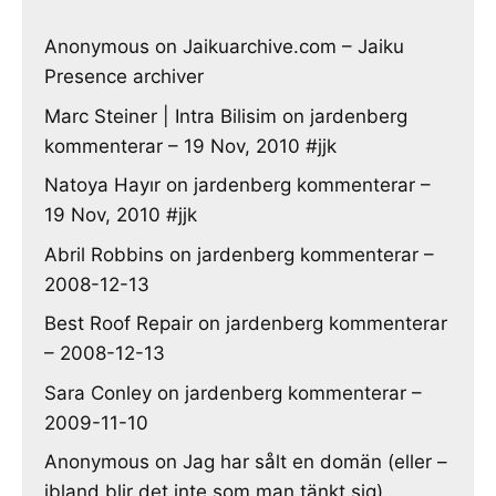
Anonymous
on
Jaikuarchive.com – Jaiku
Presence archiver
Marc Steiner | Intra Bilisim
on
jardenberg
kommenterar – 19 Nov, 2010 #jjk
Natoya Hayır
on
jardenberg kommenterar –
19 Nov, 2010 #jjk
Abril Robbins
on
jardenberg kommenterar –
2008-12-13
Best Roof Repair
on
jardenberg kommenterar
– 2008-12-13
Sara Conley
on
jardenberg kommenterar –
2009-11-10
Anonymous
on
Jag har sålt en domän (eller –
ibland blir det inte som man tänkt sig)