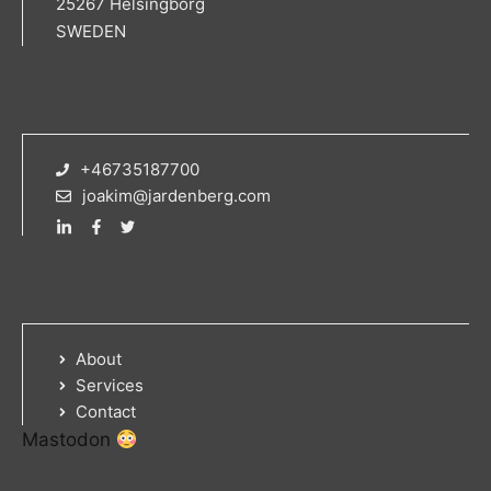
25267 Helsingborg
SWEDEN
+46735187700
joakim@jardenberg.com
About
Services
Contact
Mastodon