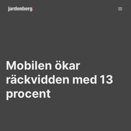
Skip
ME
to
content
Mobilen ökar
räckvidden med 13
procent