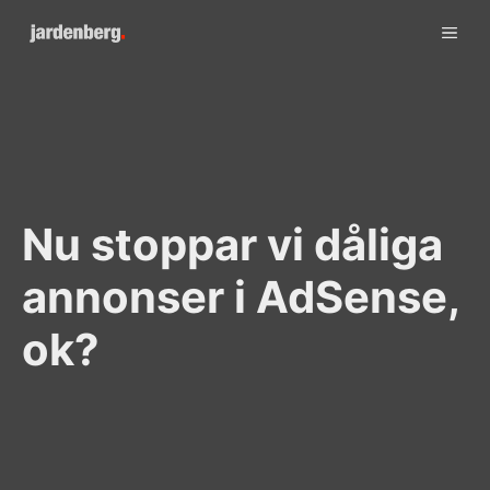
Skip
ME
to
content
Nu stoppar vi dåliga
annonser i AdSense,
ok?