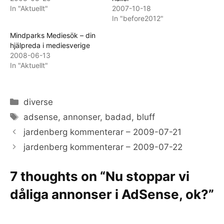
In "Aktuellt"
2007-10-18
In "before2012"
Mindparks Mediesök – din
hjälpreda i mediesverige
2008-06-13
In "Aktuellt"
Categories
diverse
Tags
adsense
,
annonser
,
badad
,
bluff
jardenberg kommenterar – 2009-07-21
jardenberg kommenterar – 2009-07-22
7 thoughts on “Nu stoppar vi
dåliga annonser i AdSense, ok?”