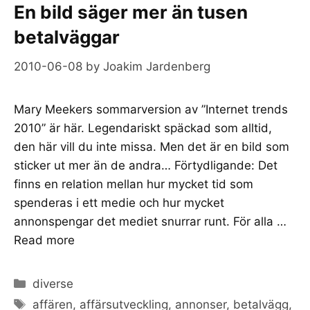
En bild säger mer än tusen
betalväggar
2010-06-08
by
Joakim Jardenberg
Mary Meekers sommarversion av ”Internet trends
2010” är här. Legendariskt späckad som alltid,
den här vill du inte missa. Men det är en bild som
sticker ut mer än de andra… Förtydligande: Det
finns en relation mellan hur mycket tid som
spenderas i ett medie och hur mycket
annonspengar det mediet snurrar runt. För alla …
Read more
Categories
diverse
Tags
affären
,
affärsutveckling
,
annonser
,
betalvägg
,