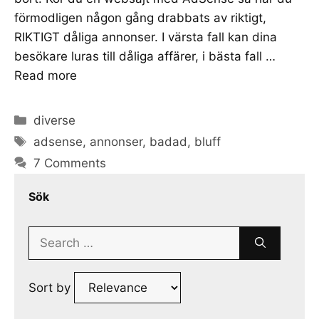
förmodligen någon gång drabbats av riktigt,
RIKTIGT dåliga annonser. I värsta fall kan dina
besökare luras till dåliga affärer, i bästa fall …
Read more
Categories
diverse
Tags
adsense
,
annonser
,
badad
,
bluff
7 Comments
Sök
Search
for:
Sort by