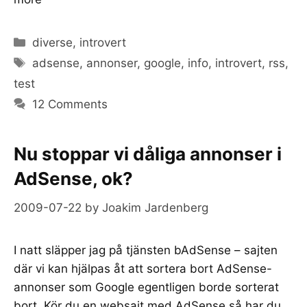
Categories
diverse
,
introvert
Tags
adsense
,
annonser
,
google
,
info
,
introvert
,
rss
,
test
12 Comments
Nu stoppar vi dåliga annonser i
AdSense, ok?
2009-07-22
by
Joakim Jardenberg
I natt släpper jag på tjänsten bAdSense – sajten
där vi kan hjälpas åt att sortera bort AdSense-
annonser som Google egentligen borde sorterat
bort. Kör du en websajt med AdSense så har du