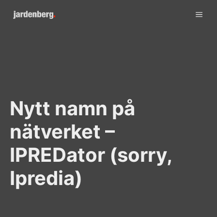
Skip
ME
to
content
Nytt namn på
nätverket –
IPREDator (sorry,
Ipredia)