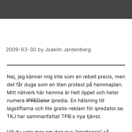
2009-03-30
by
Joakim Jardenberg
Nej, jag känner mig inte som en rebell precis, men
det får duga som en liten protest på hemmaplan.
Mitt nätverk här hemma är helt öppet och heter
numera
IPREDator
ipredia. En hälsning till
lagstiftarna och lite gratis-reklam för
ipredator.se.
TKJ har
sammanfattat TPB:s nya tjänst
.
Vill du veta mer om den nya “piratlagen” så