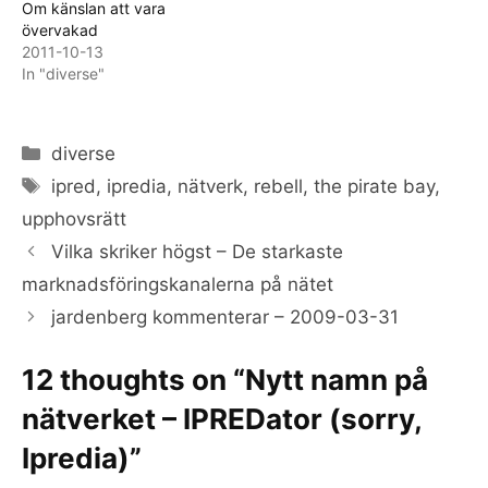
Om känslan att vara
övervakad
2011-10-13
In "diverse"
Categories
diverse
Tags
ipred
,
ipredia
,
nätverk
,
rebell
,
the pirate bay
,
upphovsrätt
Vilka skriker högst – De starkaste
marknadsföringskanalerna på nätet
jardenberg kommenterar – 2009-03-31
12 thoughts on “Nytt namn på
nätverket – IPREDator (sorry,
Ipredia)”