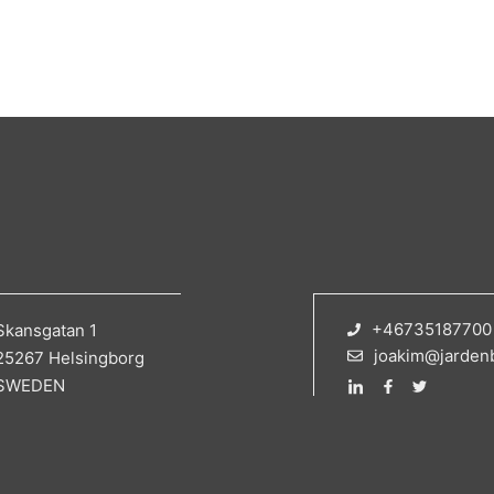
+46735187700
Skansgatan 1
joakim@jarden
25267 Helsingborg
SWEDEN