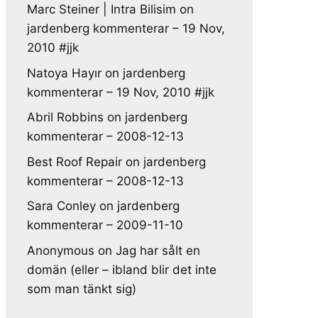
Marc Steiner | Intra Bilisim
on
jardenberg kommenterar – 19 Nov,
2010 #jjk
Natoya Hayır
on
jardenberg
kommenterar – 19 Nov, 2010 #jjk
Abril Robbins
on
jardenberg
kommenterar – 2008-12-13
Best Roof Repair
on
jardenberg
kommenterar – 2008-12-13
Sara Conley
on
jardenberg
kommenterar – 2009-11-10
Anonymous
on
Jag har sålt en
domän (eller – ibland blir det inte
som man tänkt sig)