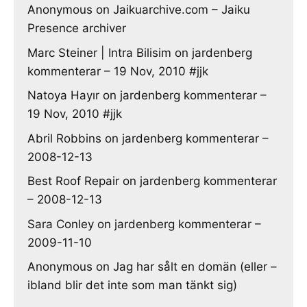
Anonymous
on
Jaikuarchive.com – Jaiku
Presence archiver
Marc Steiner | Intra Bilisim
on
jardenberg
kommenterar – 19 Nov, 2010 #jjk
Natoya Hayır
on
jardenberg kommenterar –
19 Nov, 2010 #jjk
Abril Robbins
on
jardenberg kommenterar –
2008-12-13
Best Roof Repair
on
jardenberg kommenterar
– 2008-12-13
Sara Conley
on
jardenberg kommenterar –
2009-11-10
Anonymous
on
Jag har sålt en domän (eller –
ibland blir det inte som man tänkt sig)