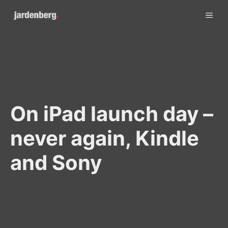
Skip
ME
to
content
On iPad launch day –
never again, Kindle
and Sony