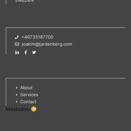
SWEDEN
+46735187700
joakim@jardenberg.com
About
Services
Contact
Mastodon