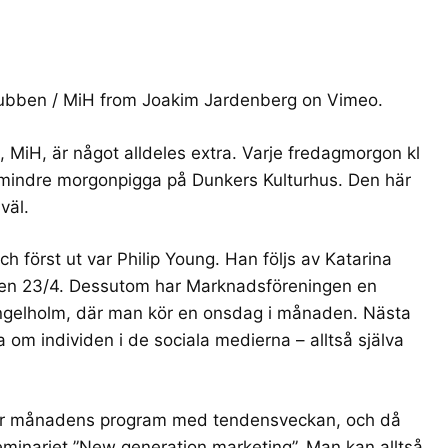
lubben / MiH
from
Joakim Jardenberg
on
Vimeo
.
n,
MiH
, är något alldeles extra. Varje fredagmorgon kl
r mindre morgonpigga på
Dunkers Kulturhus
. Den här
väl.
h först ut var
Philip Young
. Han följs av
Katarina
n 23/4. Dessutom har Marknadsföreningen en
ngelholm
, där man kör en onsdag i månaden. Nästa
ta om
individen i de sociala medierna
– alltså själva
här månadens program med
tendensveckan
, och då
eminariet
”New generation marketing
”. Man kan alltså