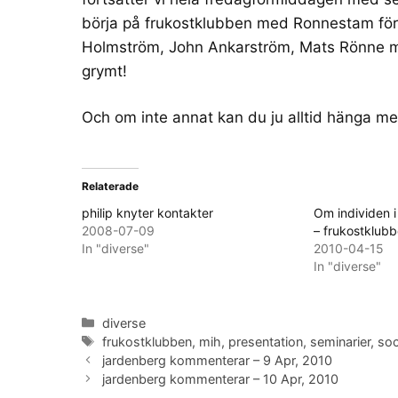
börja på frukostklubben med Ronnestam för
Holmström
,
John Ankarström
,
Mats Rönne
m
grymt!
Och om inte annat kan du ju alltid hänga m
Relaterade
philip knyter kontakter
Om individen i
2008-07-09
– frukostklub
In "diverse"
2010-04-15
In "diverse"
Categories
diverse
Tags
frukostklubben
,
mih
,
presentation
,
seminarier
,
soc
jardenberg kommenterar – 9 Apr, 2010
jardenberg kommenterar – 10 Apr, 2010