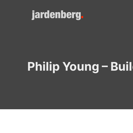
Skip
to
content
Philip Young – Bui