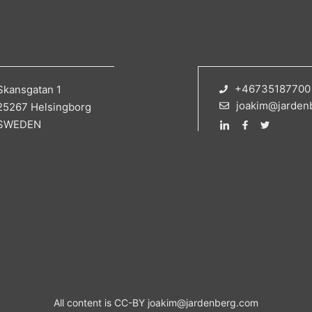
+46735187700
Skansgatan 1
joakim@jarden
25267 Helsingborg
SWEDEN
All content is CC-BY
joakim@jardenberg.com