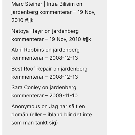
Marc Steiner | Intra Bilisim
on
jardenberg kommenterar – 19 Nov,
2010 #jjk
Natoya Hayır
on
jardenberg
kommenterar – 19 Nov, 2010 #jjk
Abril Robbins
on
jardenberg
kommenterar – 2008-12-13
Best Roof Repair
on
jardenberg
kommenterar – 2008-12-13
Sara Conley
on
jardenberg
kommenterar – 2009-11-10
Anonymous
on
Jag har sålt en
domän (eller – ibland blir det inte
som man tänkt sig)