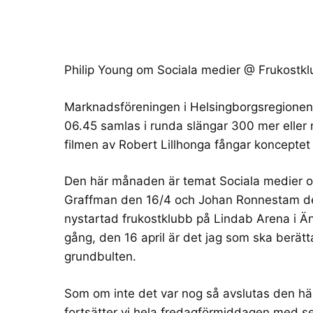
Philip Young om Sociala medier @ Frukostk
Marknadsföreningen i Helsingborgsregione
06.45 samlas i runda slängar 300 mer elle
filmen av Robert Lillhonga
fångar konceptet 
Den här månaden är temat Sociala medier oc
Graffman
den 16/4 och
Johan Ronnestam
de
nystartad frukostklubb på
Lindab Arena i Ä
gång, den 16 april är det jag som ska berät
grundbulten.
Som om inte det var nog så avslutas den 
fortsätter vi hela fredagförmiddagen med s