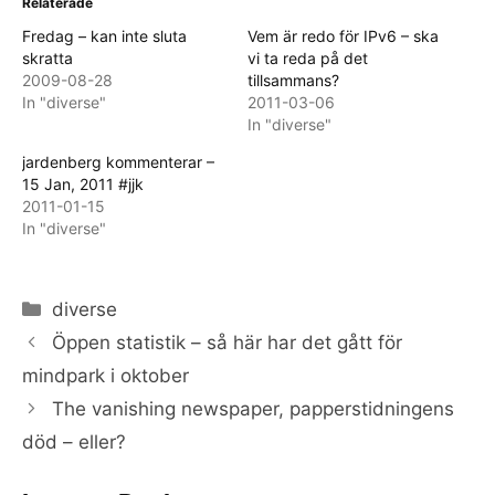
Relaterade
Fredag – kan inte sluta
Vem är redo för IPv6 – ska
skratta
vi ta reda på det
2009-08-28
tillsammans?
In "diverse"
2011-03-06
In "diverse"
jardenberg kommenterar –
15 Jan, 2011 #jjk
2011-01-15
In "diverse"
Categories
diverse
Öppen statistik – så här har det gått för
mindpark i oktober
The vanishing newspaper, papperstidningens
död – eller?