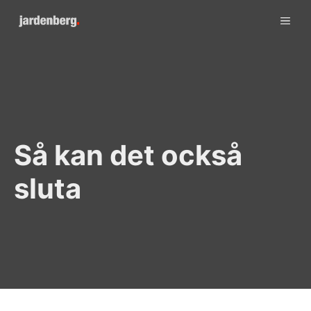
Skip
ME
to
content
Så kan det också
sluta