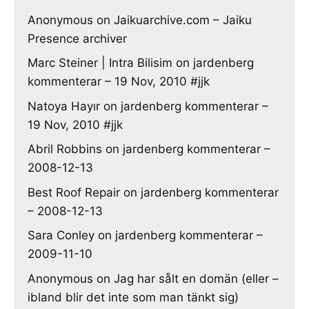
Anonymous
on
Jaikuarchive.com – Jaiku
Presence archiver
Marc Steiner | Intra Bilisim
on
jardenberg
kommenterar – 19 Nov, 2010 #jjk
Natoya Hayır
on
jardenberg kommenterar –
19 Nov, 2010 #jjk
Abril Robbins
on
jardenberg kommenterar –
2008-12-13
Best Roof Repair
on
jardenberg kommenterar
– 2008-12-13
Sara Conley
on
jardenberg kommenterar –
2009-11-10
Anonymous
on
Jag har sålt en domän (eller –
ibland blir det inte som man tänkt sig)