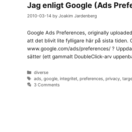
Jag enligt Google (Ads Pre
2010-03-14
by
Joakim Jardenberg
Google Ads Preferences, originally uploaded
att det blivit lite fylligare här på sista tide
www.google.com/ads/preferences/ ? Uppdate
sätter (ett gammalt DoubleClick-arv uppenb
Categories
diverse
Tags
ads
,
google
,
integritet
,
preferences
,
privacy
,
targ
3 Comments