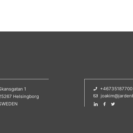
+46735187700
Skansgatan 1
joakim@jarden
25267 Helsingborg
SWEDEN