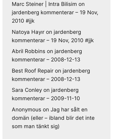
Marc Steiner | Intra Bilisim
on
jardenberg kommenterar – 19 Nov,
2010 #jjk
Natoya Hayır
on
jardenberg
kommenterar – 19 Nov, 2010 #jjk
Abril Robbins
on
jardenberg
kommenterar – 2008-12-13
Best Roof Repair
on
jardenberg
kommenterar – 2008-12-13
Sara Conley
on
jardenberg
kommenterar – 2009-11-10
Anonymous
on
Jag har sålt en
domän (eller – ibland blir det inte
som man tänkt sig)