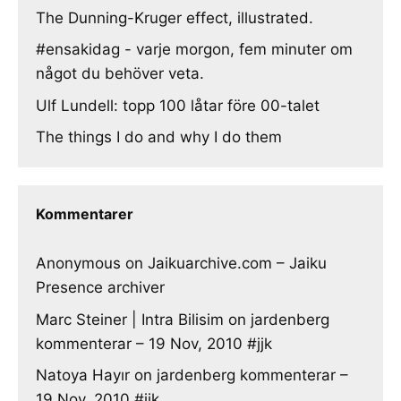
The Dunning-Kruger effect, illustrated.
#ensakidag - varje morgon, fem minuter om
något du behöver veta.
Ulf Lundell: topp 100 låtar före 00-talet
The things I do and why I do them
Kommentarer
Anonymous
on
Jaikuarchive.com – Jaiku
Presence archiver
Marc Steiner | Intra Bilisim
on
jardenberg
kommenterar – 19 Nov, 2010 #jjk
Natoya Hayır
on
jardenberg kommenterar –
19 Nov, 2010 #jjk