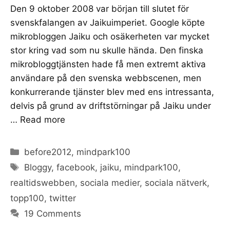
Den 9 oktober 2008 var början till slutet för
svenskfalangen av Jaikuimperiet. Google köpte
mikrobloggen Jaiku och osäkerheten var mycket
stor kring vad som nu skulle hända. Den finska
mikrobloggtjänsten hade få men extremt aktiva
användare på den svenska webbscenen, men
konkurrerande tjänster blev med ens intressanta,
delvis på grund av driftstörningar på Jaiku under
…
Read more
Categories
before2012
,
mindpark100
Tags
Bloggy
,
facebook
,
jaiku
,
mindpark100
,
realtidswebben
,
sociala medier
,
sociala nätverk
,
topp100
,
twitter
19 Comments