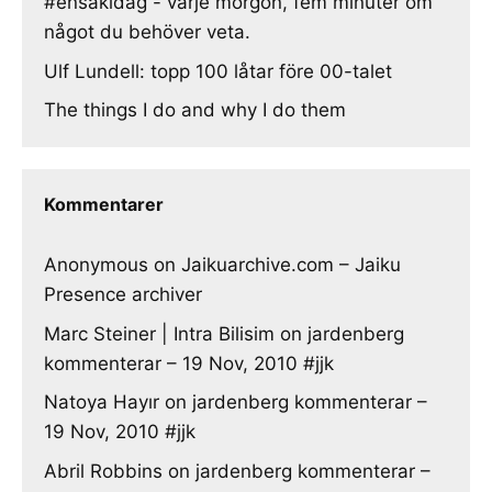
#ensakidag - varje morgon, fem minuter om
något du behöver veta.
Ulf Lundell: topp 100 låtar före 00-talet
The things I do and why I do them
Kommentarer
Anonymous
on
Jaikuarchive.com – Jaiku
Presence archiver
Marc Steiner | Intra Bilisim
on
jardenberg
kommenterar – 19 Nov, 2010 #jjk
Natoya Hayır
on
jardenberg kommenterar –
19 Nov, 2010 #jjk
Abril Robbins
on
jardenberg kommenterar –