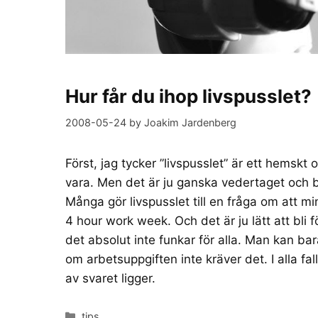
Hur får du ihop livspusslet?
2008-05-24
by
Joakim Jardenberg
Först, jag tycker ”livspusslet” är ett hemskt 
vara. Men det är ju ganska vedertaget och b
Många gör livspusslet till en fråga om att mi
4 hour work week. Och det är ju lätt att bli f
det absolut inte funkar för alla. Man kan bar
om arbetsuppgiften inte kräver det. I alla fal
av svaret ligger.
Categories
tips