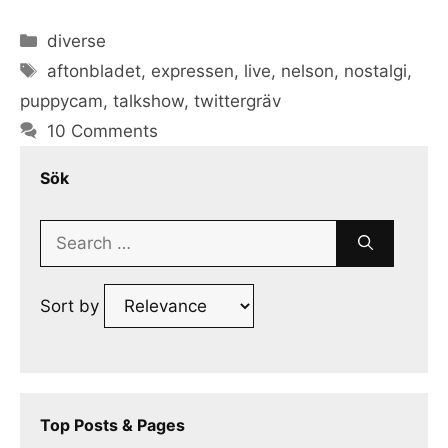
Categories
diverse
Tags
aftonbladet
,
expressen
,
live
,
nelson
,
nostalgi
,
puppycam
,
talkshow
,
twittergräv
10 Comments
Sök
Search
for:
Sort by
Top Posts & Pages