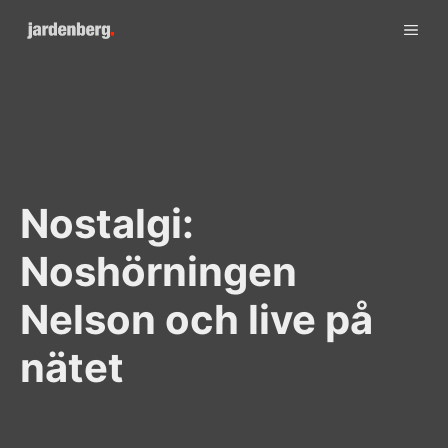
Skip
ME
to
content
Nostalgi:
Noshörningen
Nelson och live på
nätet