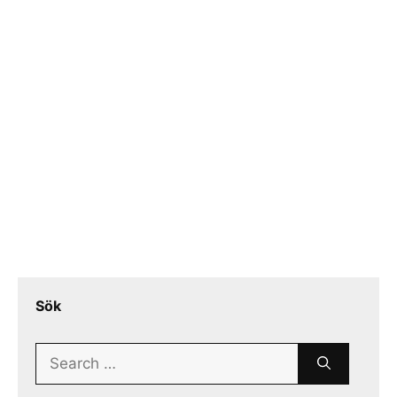
Sök
Search
for: