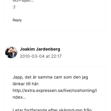
och-djur/
…
:)
Reply
Joakim Jardenberg
2010-03-04 at 22:17
Japp, det är samma cam som den jag
länkar till här:
http://extra.expressen.se/live/noshorning/i
ndex
…
Letar fortfarande efter skärmdump från