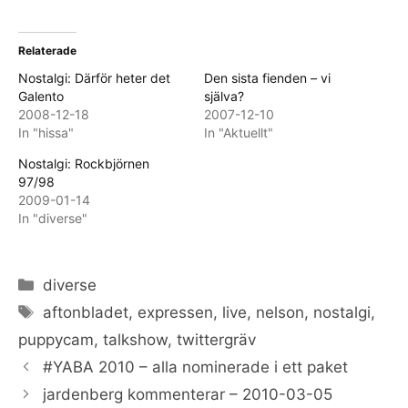
Relaterade
Nostalgi: Därför heter det
Den sista fienden – vi
Galento
själva?
2008-12-18
2007-12-10
In "hissa"
In "Aktuellt"
Nostalgi: Rockbjörnen
97/98
2009-01-14
In "diverse"
Categories
diverse
Tags
aftonbladet
,
expressen
,
live
,
nelson
,
nostalgi
,
puppycam
,
talkshow
,
twittergräv
#YABA 2010 – alla nominerade i ett paket
jardenberg kommenterar – 2010-03-05