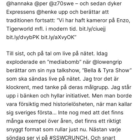
@hannaka @per @z70swe – och sedan dyker
Expressens @henke upp och berättar att
traditionen fortsatt: ”Vi har haft kameror på Enzo,
Tigerworld mfl. i modern tid.
bit.ly/ciuejj
bit.ly/dvybPK
bit.ly/aXvyOK
”
Till sist, och på tal om live på nätet. Idag
exploderade en ”
mediabomb
” när @lowengrip
berättar om sin nya talkshow, ”Bella & Tyra Show”
som ska sändas live på nätet. Jag tror det är
klockrent, med tanke på deras målgrupp. Jag står
upp i bänken och hyllar initiativet. Men man borde
vara försiktig med historielösheten, när man kallar
sig sveriges första… Inte nog med att det finns
många exempel över åren, det finns ett riktigt
snyggt format som rullar just nu. Nästan varje
söndag ser vi på
#SSWCRUNCH
. Och snart