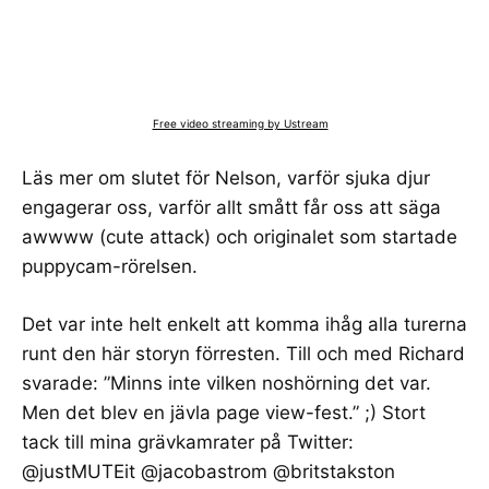
Free video streaming by Ustream
Läs mer om
slutet för Nelson
, varför
sjuka djur
engagerar
oss, varför
allt smått får oss att säga
awwww
(
cute attack
) och
originalet som startade
puppycam-rörelsen
.
Det var inte helt enkelt att komma ihåg alla turerna
runt den här storyn förresten. Till och med Richard
svarade: ”Minns inte vilken noshörning det var.
Men det blev en jävla page view-fest.” ;) Stort
tack till mina grävkamrater på Twitter:
@justMUTEit @jacobastrom @britstakston