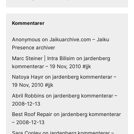
Kommentarer
Anonymous
on
Jaikuarchive.com – Jaiku
Presence archiver
Marc Steiner | Intra Bilisim
on
jardenberg
kommenterar – 19 Nov, 2010 #jjk
Natoya Hayır
on
jardenberg kommenterar –
19 Nov, 2010 #jjk
Abril Robbins
on
jardenberg kommenterar –
2008-12-13
Best Roof Repair
on
jardenberg kommenterar
– 2008-12-13
Sara Conley
on
jardenberg kommenterar –