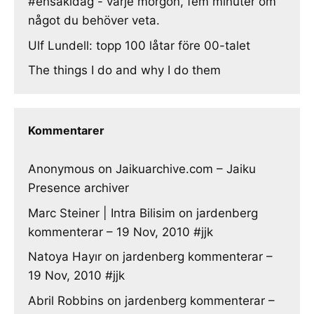
#ensakidag - varje morgon, fem minuter om
något du behöver veta.
Ulf Lundell: topp 100 låtar före 00-talet
The things I do and why I do them
Kommentarer
Anonymous
on
Jaikuarchive.com – Jaiku
Presence archiver
Marc Steiner | Intra Bilisim
on
jardenberg
kommenterar – 19 Nov, 2010 #jjk
Natoya Hayır
on
jardenberg kommenterar –
19 Nov, 2010 #jjk
Abril Robbins
on
jardenberg kommenterar –