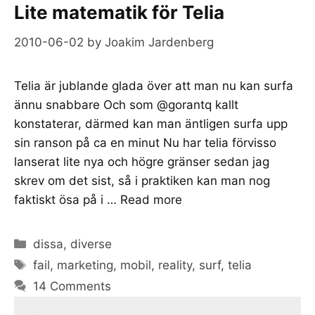
Lite matematik för Telia
2010-06-02
by
Joakim Jardenberg
Telia är jublande glada över att man nu kan surfa
ännu snabbare Och som @gorantq kallt
konstaterar, därmed kan man äntligen surfa upp
sin ranson på ca en minut Nu har telia förvisso
lanserat lite nya och högre gränser sedan jag
skrev om det sist, så i praktiken kan man nog
faktiskt ösa på i …
Read more
Categories
dissa
,
diverse
Tags
fail
,
marketing
,
mobil
,
reality
,
surf
,
telia
14 Comments