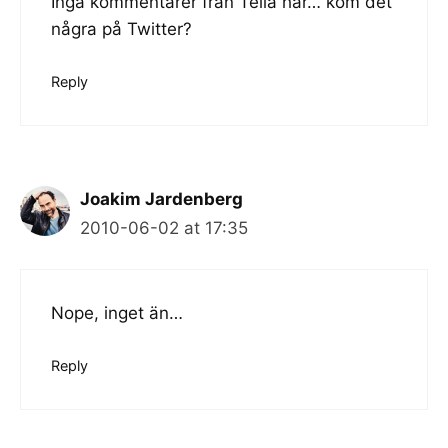
Inga kommentarer från Telia här… kom det
några på Twitter?
Reply
Joakim Jardenberg
2010-06-02 at 17:35
Nope, inget än…
Reply