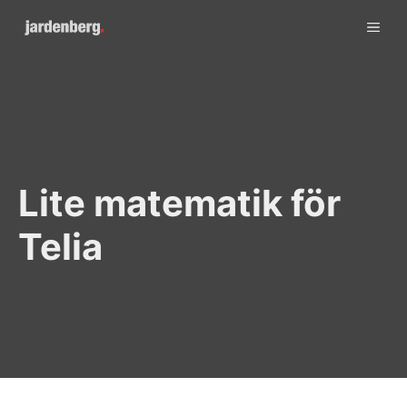
Skip
ME
to
content
Lite matematik för
Telia