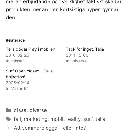
mellan erbjudande och verklighet faktiskt skadar
produkten mer än den kortsiktiga hypen gynnar
den.
Relaterade
Telia dödar Play i mobilen
Tack för inget, Telia
2010-02-26
2011-12-06
In "dissa"
In "diverse"
Surf Open closed – Telia
bojkottas!
2008-02-14
In "Aktuellt"
Categories
dissa
,
diverse
Tags
fail
,
marketing
,
mobil
,
reality
,
surf
,
telia
Att sommarblogga – eller inte?