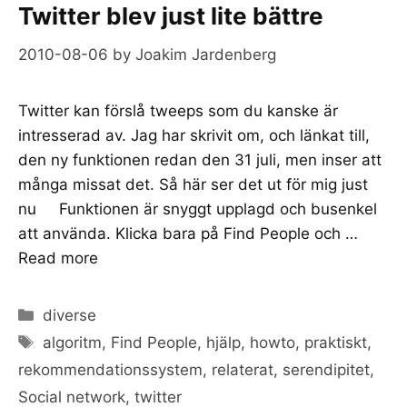
Twitter blev just lite bättre
2010-08-06
by
Joakim Jardenberg
Twitter kan förslå tweeps som du kanske är
intresserad av. Jag har skrivit om, och länkat till,
den ny funktionen redan den 31 juli, men inser att
många missat det. Så här ser det ut för mig just
nu Funktionen är snyggt upplagd och busenkel
att använda. Klicka bara på Find People och …
Read more
Categories
diverse
Tags
algoritm
,
Find People
,
hjälp
,
howto
,
praktiskt
,
rekommendationssystem
,
relaterat
,
serendipitet
,
Social network
,
twitter