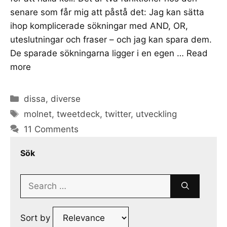
senare som får mig att påstå det: Jag kan sätta
ihop komplicerade sökningar med AND, OR,
uteslutningar och fraser – och jag kan spara dem.
De sparade sökningarna ligger i en egen …
Read
more
Categories
dissa
,
diverse
Tags
molnet
,
tweetdeck
,
twitter
,
utveckling
11 Comments
Sök
Search
for:
Sort by