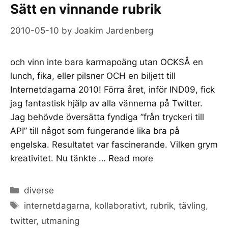
Sätt en vinnande rubrik
2010-05-10
by
Joakim Jardenberg
och vinn inte bara karmapoäng utan OCKSÅ en
lunch, fika, eller pilsner OCH en biljett till
Internetdagarna 2010! Förra året, inför IND09, fick
jag fantastisk hjälp av alla vännerna på Twitter.
Jag behövde översätta fyndiga ”från tryckeri till
API” till något som fungerande lika bra på
engelska. Resultatet var fascinerande. Vilken grym
kreativitet. Nu tänkte …
Read more
Categories
diverse
Tags
internetdagarna
,
kollaborativt
,
rubrik
,
tävling
,
twitter
,
utmaning