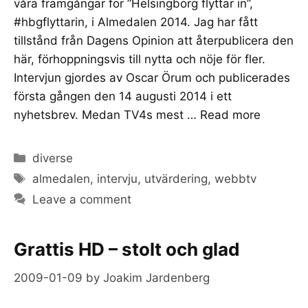
våra framgångar för ”Helsingborg flyttar in”,
#hbgflyttarin, i Almedalen 2014. Jag har fått
tillstånd från Dagens Opinion att återpublicera den
här, förhoppningsvis till nytta och nöje för fler.
Intervjun gjordes av Oscar Örum och publicerades
första gången den 14 augusti 2014 i ett
nyhetsbrev. Medan TV4s mest …
Read more
Categories
diverse
Tags
almedalen
,
intervju
,
utvärdering
,
webbtv
Leave a comment
Grattis HD – stolt och glad
2009-01-09
by
Joakim Jardenberg