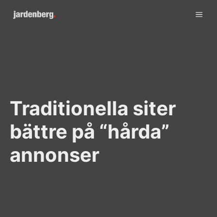
Skip
ME
to
content
Traditionella siter
bättre på “hårda”
annonser