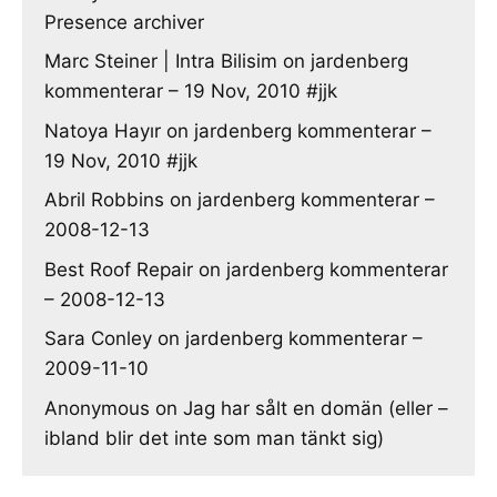
Presence archiver
Marc Steiner | Intra Bilisim
on
jardenberg
kommenterar – 19 Nov, 2010 #jjk
Natoya Hayır
on
jardenberg kommenterar –
19 Nov, 2010 #jjk
Abril Robbins
on
jardenberg kommenterar –
2008-12-13
Best Roof Repair
on
jardenberg kommenterar
– 2008-12-13
Sara Conley
on
jardenberg kommenterar –
2009-11-10
Anonymous
on
Jag har sålt en domän (eller –
ibland blir det inte som man tänkt sig)