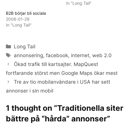
In "Long Tail"
B2B börjar bli sociala
2008-01-29
In "Long Tail"
Categories
Long Tail
Tags
annonsering
,
facebook
,
internet
,
web 2.0
Ökad trafik till kartsajter. MapQuest
fortfarande störst men Google Maps ökar mest
Tre av tio mobilanvändare i USA har sett
annonser i sin mobil
1 thought on “Traditionella siter
bättre på “hårda” annonser”