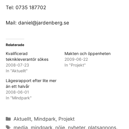
Tel: 0735 187702
Mail:
daniel@jardenberg.se
Relaterade
Kvalificerad
Makten och öppenheten
teknikleverantör sökes
2009-06-22
2008-07-23
In "Projekt"
In "Aktuellt"
Lägesrapport efter lite mer
än ett halvår
2008-06-01
In "Mindpark"
Categories
Aktuellt
,
Mindpark
,
Projekt
Tags
media
,
mindpark
,
nöje
,
nyheter
,
platsannons
,