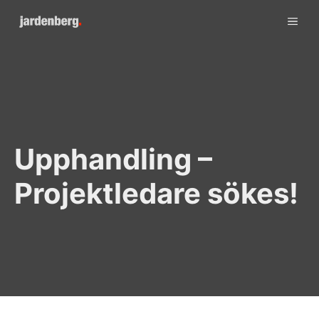
Skip
ME
to
content
Upphandling –
Projektledare sökes!