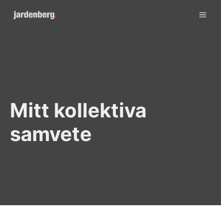
Skip
ME
to
content
Mitt kollektiva
samvete