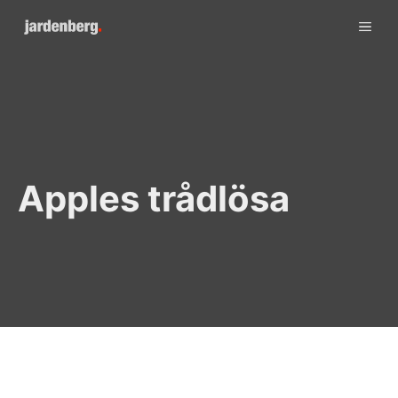
Skip
ME
to
content
Apples trådlösa