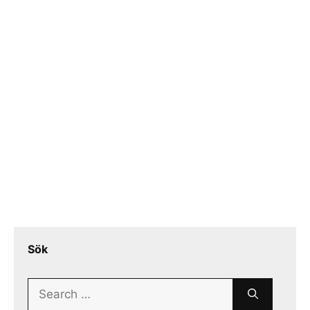
Sök
Search
for: