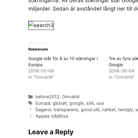
sökningarna. Av deras sökningar står Google
miljarder. Sedan är avståndet långt ner till d
Relaterade
Google står för 8 av 10 sökningar i
Tre av fyra sö
Europa
Google
2008-05-08
2008-06-04
In "Omvärld"
In "Omvärld"
Categories
before2012
,
Omvärld
Tags
Europa
,
globalt
,
google
,
sök
,
usa
Dagens: transparens, good old, rubbet, twingly
Apples trådlösa
Leave a Reply