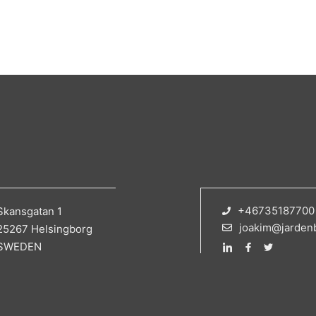
+46735187700
Skansgatan 1
joakim@jarden
25267 Helsingborg
SWEDEN