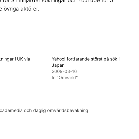
 för 31 miljarder sökningar och YouTube för 5
e övriga aktörer.
kningar i UK via
Yahoo! fortfarande störst på sök i
Japan
2009-03-16
In "Omvärld"
, academedia och daglig omvärldsbevakning