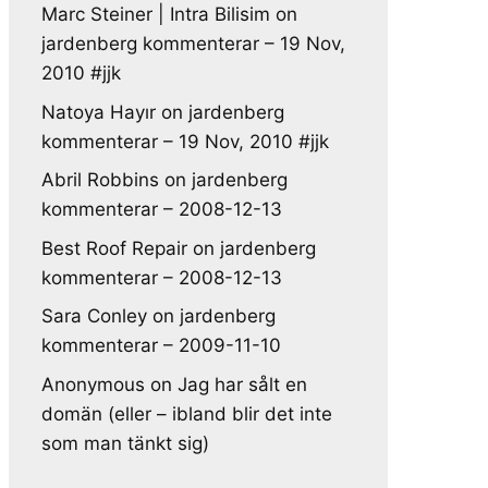
Marc Steiner | Intra Bilisim
on
jardenberg kommenterar – 19 Nov,
2010 #jjk
Natoya Hayır
on
jardenberg
kommenterar – 19 Nov, 2010 #jjk
Abril Robbins
on
jardenberg
kommenterar – 2008-12-13
Best Roof Repair
on
jardenberg
kommenterar – 2008-12-13
Sara Conley
on
jardenberg
kommenterar – 2009-11-10
Anonymous
on
Jag har sålt en
domän (eller – ibland blir det inte
som man tänkt sig)