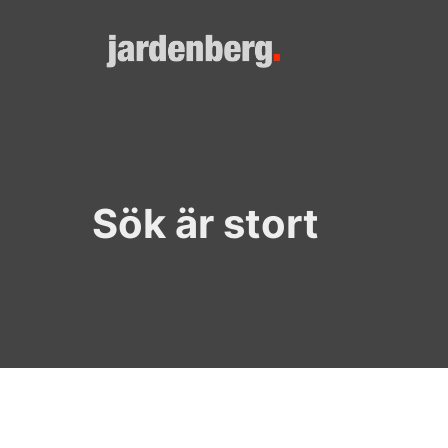
Skip
to
content
Sök är stort