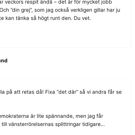
par veckors respit ändå – det är för mycket jobb
ch ”din grej”, som jag också verkligen gillar har ju
te kan tänka så högt runt den. Du vet.
und
a på att retas då! Fixa “det där” så vi andra får se
emokraterna är lite spännande, men jag får
ill vänsterrörelsernas splittringar tidigare…