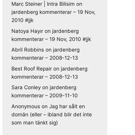
Marc Steiner | Intra Bilisim
on
jardenberg kommenterar – 19 Nov,
2010 #jjk
Natoya Hayır
on
jardenberg
kommenterar – 19 Nov, 2010 #jjk
Abril Robbins
on
jardenberg
kommenterar – 2008-12-13
Best Roof Repair
on
jardenberg
kommenterar – 2008-12-13
Sara Conley
on
jardenberg
kommenterar – 2009-11-10
Anonymous
on
Jag har sålt en
domän (eller – ibland blir det inte
som man tänkt sig)