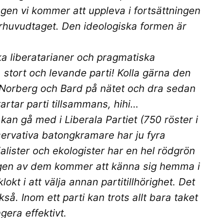
ngen vi kommer att uppleva i fortsättningen
rhuvudtaget. Den ideologiska formen är
a liberatarianer och pragmatiska
kt, stort och levande parti! Kolla gärna den
Norberg och Bard på nätet och dra sedan
tartar parti tillsammans, hihi…
n gå med i Liberala Partiet (750 röster i
ervativa batongkramare har ju fyra
cialister och ekologister har en hel rödgrön
ingen av dem kommer att känna sig hemma i
okt i att välja annan partitillhörighet. Det
så. Inom ett parti kan trots allt bara taket
gera effektivt.