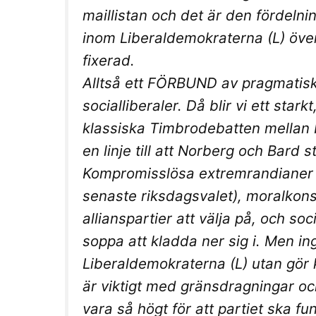
maillistan och det är den fördelni
inom Liberaldemokraterna (L) öve
fixerad.
Alltså ett FÖRBUND av pragmatisk
socialliberaler. Då blir vi ett star
klassiska Timbrodebatten mellan 
en linje till att Norberg och Bard s
Kompromisslösa extremrandianer ka
senaste riksdagsvalet), moralkons
allianspartier att välja på, och so
soppa att kladda ner sig i. Men 
Liberaldemokraterna (L) utan gör kl
är viktigt med gränsdragningar ock
vara så högt för att partiet ska fun