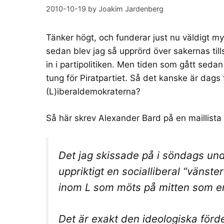
2010-10-19
by
Joakim Jardenberg
Tänker högt, och funderar just nu väldigt myc
sedan blev jag så upprörd över sakernas tillst
in i
partipolitiken
. Men tiden som gått sedan
tung för
Piratpartiet
. Så det kanske är dags 
(L)iberaldemokraterna
?
Så här skrev Alexander Bard på en maillista
Det jag skissade på i söndags und
uppriktigt en socialliberal “vänste
inom L som möts på mitten som en
Det är exakt den ideologiska fördel