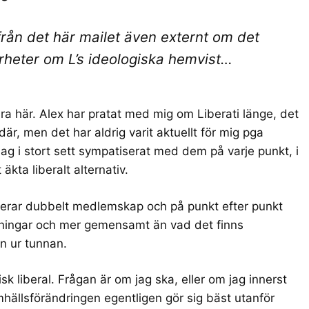
från det här mailet även externt om det
arheter om L’s ideologiska hemvist…
bra här. Alex har pratat med mig om
Liberati
länge, det
r, men det har aldrig varit aktuellt för mig pga
 jag i stort sett sympatiserat med dem på varje punkt, i
äkta liberalt alternativ.
terar dubbelt medlemskap och på punkt efter punkt
tningar och mer gemensamt än vad det finns
ten ur tunnan.
k liberal. Frågan är om jag ska, eller om jag innerst
mhällsförändringen egentligen gör sig bäst utanför