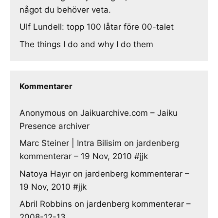
något du behöver veta.
Ulf Lundell: topp 100 låtar före 00-talet
The things I do and why I do them
Kommentarer
Anonymous
on
Jaikuarchive.com – Jaiku
Presence archiver
Marc Steiner | Intra Bilisim
on
jardenberg
kommenterar – 19 Nov, 2010 #jjk
Natoya Hayır
on
jardenberg kommenterar –
19 Nov, 2010 #jjk
Abril Robbins
on
jardenberg kommenterar –
2008-12-13