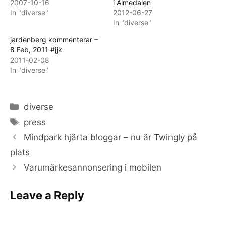
2007-10-16
i Almedalen
In "diverse"
2012-06-27
In "diverse"
jardenberg kommenterar –
8 Feb, 2011 #jjk
2011-02-08
In "diverse"
Categories
diverse
Tags
press
Mindpark hjärta bloggar – nu är Twingly på
plats
Varumärkesannonsering i mobilen
Leave a Reply