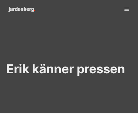
Skip
ME
to
content
Erik känner pressen