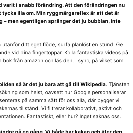
d varit i snabb förändring. Att den förändringen nu
t tycka illa om. Min ryggmärgsreflex är att det är
ag – men egentligen spränger det ju bubblan, inte
 utanför ditt eget flöde, surfa planlöst en stund. Ge
ande vid dina fingertoppar. Kolla fantastiska videos på
en bok från amazon och läs den, i sync, på vilket som
den så är det ju bara att gå till Wikipedia
. Tjänsten
sökning som helst, oavsett hur Google personaliserar
nteras på samma sätt för oss alla, där bygger vi
rnas tillstånd. Vi filtrerar kollaborativt, aktivt och
entationen. Fantastiskt, eller hur? Inget saknas oss.
mindre på en gång. Vi både har kakan och äter den.