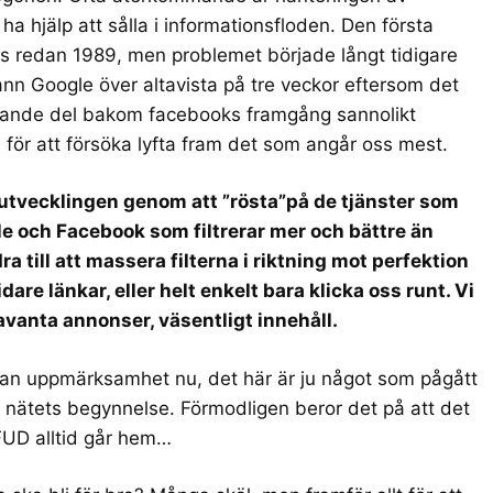
l ha hjälp att sålla i informationsfloden. Den första
vs redan 1989, men problemet började långt tidigare
 vann Google över altavista på tre veckor eftersom det
bärande del bakom facebooks framgång sannolikt
för att försöka lyfta fram det som angår oss mest.
r utvecklingen genom att ”rösta”på de tjänster som
e och Facebook som filtrerar mer och bättre än
 till att massera filterna i riktning mot perfektion
are länkar, eller helt enkelt bara klicka oss runt. Vi
elavanta annonser, väsentligt innehåll.
ådan uppmärksamhet nu, det här är ju något som pågått
n nätets begynnelse. Förmodligen beror det på att det
FUD alltid går hem…