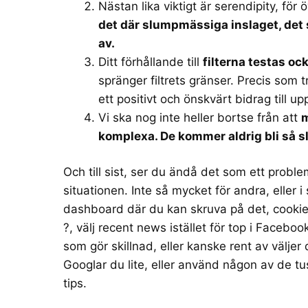
Nästan lika viktigt är serendipity, för
det där slumpmässiga inslaget, det 
av.
Ditt förhållande till
filterna testas oc
spränger filtrets gränser. Precis som 
ett positivt och önskvärt bidrag till up
Vi ska nog inte heller bortse från att
m
komplexa. De kommer aldrig bli så sli
Och till sist, ser du ändå det som ett proble
situationen. Inte så mycket för andra, eller 
dashboard där du kan skruva på det, cookiere
?, välj recent news istället för top i Faceboo
som gör skillnad, eller kanske rent av välje
Googlar du lite, eller använd någon av de 
tips.