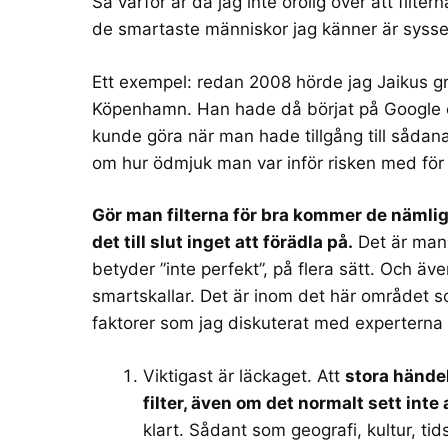
Så varför är då jag inte orolig över att filter
de smartaste människor jag känner är sysse
Ett exempel: redan 2008 hörde jag Jaikus gr
Köpenhamn. Han hade då börjat på Google 
kunde göra när man hade tillgång till såda
om hur ödmjuk man var inför risken med för b
Gör man filterna för bra kommer de nämlige
det till slut inget att förädla på.
Det är man 
betyder ”inte perfekt”, på flera sätt. Och äv
smartskallar. Det är inom det här området 
faktorer som jag diskuterat med experterna i
Viktigast är läckaget. Att
stora händel
filter, även om det normalt sett inte a
klart. Sådant som geografi, kultur, ti