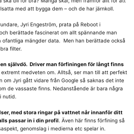
na ska bli för bra? Många skäl, men framför allt för att
lsatta med att bygga dem – och de har järnkoll.
undare, Jyri Engeström, prata på Reboot i
och berättade fascinerat om allt spännande man
na ofantliga mängder data. Men han berättade också
ra filter.
n självdö. Driver man förfiningen för långt finns
extremt medveten om. Alltså, ser man till att perfekt
en om Jyri gått vidare från Google så saknas det inte
som de vassaste finns. Nedanstående är bara några
 nutid.
ser, med stora ringar på vattnet når innanför ditt
lls passar in i din profil
. Även här finns förfining så
dsaspekt, genomslag i medierna etc spelar in.