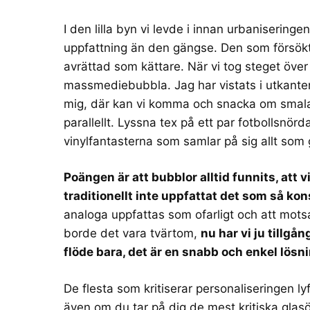
I den lilla byn vi levde i innan urbaniserin
uppfattning än den gängse. Den som försökte
avrättad som kättare. När vi tog steget över 
massmediebubbla. Jag har vistats i utkante
mig, där kan vi komma och snacka om smala f
parallellt. Lyssna tex på ett par fotbollsnör
vinylfantasterna som samlar på sig allt som
Poängen är att bubblor alltid funnits, att v
traditionellt inte uppfattat det som så kon
analoga uppfattas som ofarligt och att motsat
borde det vara tvärtom,
nu har vi ju tillgån
flöde bara, det är en snabb och enkel lösn
De flesta som kritiserar personaliseringen ly
även om du tar på dig de mest kritiska gla