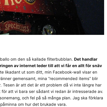
aballo om den så kallade
filterbubblan
.
Det handlar
gen av internet leder till att vi får en allt för snäv
nte likadant ut som ditt, min Facebook-wall visar en
a vänner gemensamt, mina ”recommended items” blir
. Tesen är att det är ett problem då vi inte längre har
 för att vi bara ser sådant vi redan är intresserade av.
 resonemang, och fel på så många plan. Jag ska förklara
n påminna om hur det brukade vara.