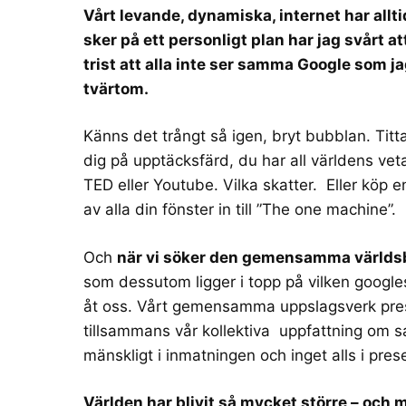
Vårt levande, dynamiska, internet har allti
sker på ett personligt plan har jag svårt at
trist att alla inte ser samma Google som j
tvärtom.
Känns det trångt så igen, bryt bubblan. Titta
dig på upptäcksfärd, du har all världens vet
TED eller Youtube. Vilka skatter. Eller köp 
av alla din fönster in till ”The one machine”.
Och
när vi söker den gemensamma världsbil
som dessutom ligger i topp på vilken google
åt oss. Vårt gemensamma uppslagsverk prese
tillsammans vår kollektiva uppfattning om sake
mänskligt i inmatningen och inget alls i pres
Världen har blivit så mycket större – och 