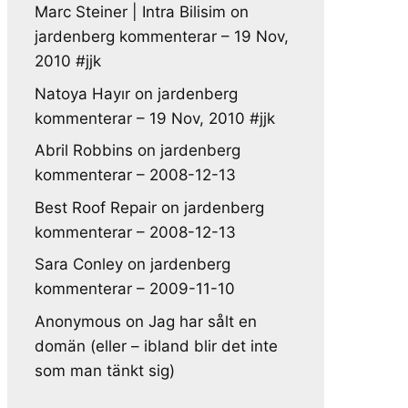
Marc Steiner | Intra Bilisim
on
jardenberg kommenterar – 19 Nov,
2010 #jjk
Natoya Hayır
on
jardenberg
kommenterar – 19 Nov, 2010 #jjk
Abril Robbins
on
jardenberg
kommenterar – 2008-12-13
Best Roof Repair
on
jardenberg
kommenterar – 2008-12-13
Sara Conley
on
jardenberg
kommenterar – 2009-11-10
Anonymous
on
Jag har sålt en
domän (eller – ibland blir det inte
som man tänkt sig)