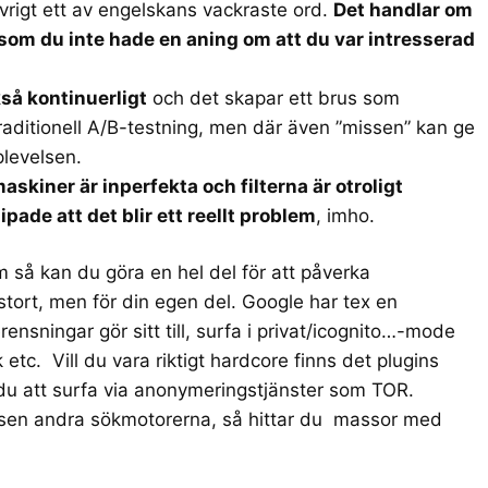
 övrigt ett av engelskans vackraste ord.
Det handlar om
som du inte hade en aning om att du var intresserad
kså kontinuerligt
och det skapar ett brus som
traditionell A/B-testning, men där även ”missen” kan ge
plevelsen.
askiner är inperfekta och filterna är otroligt
pade att det blir ett reellt problem
, imho.
m så kan du göra en hel del för att påverka
i stort, men för din egen del. Google har tex en
nsningar gör sitt till, surfa i privat/icognito…-mode
k etc. Vill du vara riktigt hardcore finns det plugins
r du att surfa via anonymeringstjänster som TOR.
tusen andra sökmotorerna, så hittar du massor med