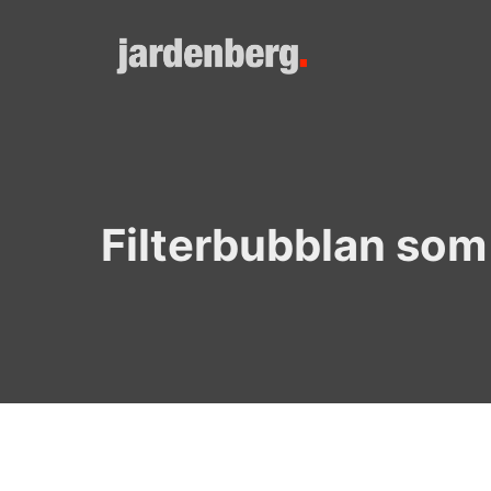
Skip
to
content
Filterbubblan som