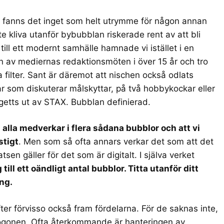
gen fanns det inget som helt utrymme för någon annan
 kliva utanför bybubblan riskerade rent av att bli
till ett modernt samhälle hamnade vi istället i en
n av mediernas redaktionsmöten i över 15 år och tro
ilter. Sant är däremot att nischen också odlats
dar som diskuterar målskyttar, på två hobbykockar eller
 getts ut av STAX. Bubblan definierad.
i alla medverkar i flera sådana bubblor och att vi
stigt
. Men som så ofta annars verkar det som att det
sen gäller för det som är digitalt. I själva verket
g till ett oändligt antal bubblor. Titta utanför ditt
ing.
fter förvisso också fram fördelarna. För de saknas inte,
sögonen. Ofta återkommande är hanteringen av