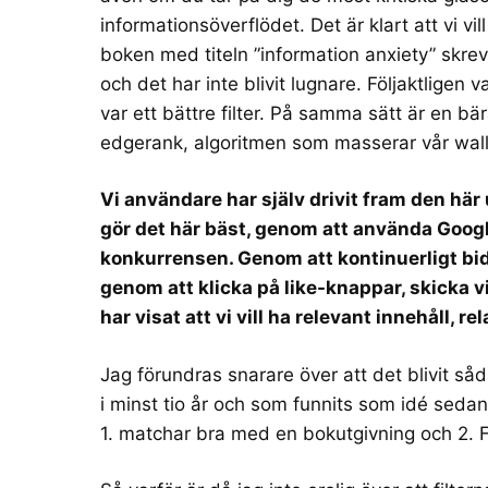
informationsöverflödet. Det är klart att vi vil
boken med titeln ”information anxiety” skre
och det har inte blivit lugnare. Följaktligen
var ett bättre filter. På samma sätt är en 
edgerank, algoritmen som masserar vår wall 
Vi användare har själv drivit fram den hä
gör det här bäst, genom att använda Googl
konkurrensen. Genom att kontinuerligt bidra
genom att klicka på like-knappar, skicka vid
har visat att vi vill ha relevant innehåll, r
Jag förundras snarare över att det blivit s
i minst tio år och som funnits som idé seda
1. matchar bra med en bokutgivning och 2. 