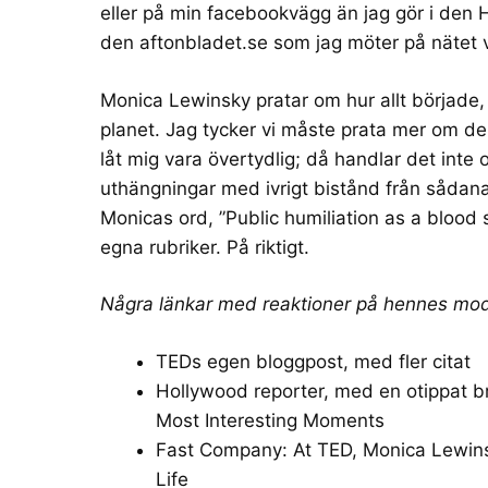
eller på min facebookvägg än jag gör i den Hä
den aftonbladet.se som jag möter på nätet 
Monica Lewinsky pratar om hur allt började, 
planet. Jag tycker vi måste prata mer om de t
låt mig vara övertydlig; då handlar det inte 
uthängningar med ivrigt bistånd från sådan
Monicas ord, ”Public humiliation as a blood s
egna rubriker. På riktigt.
Några länkar med reaktioner på hennes mo
TEDs egen bloggpost
, med fler citat
Hollywood reporter, med en otippat 
Most Interesting Moments
Fast Company: At TED,
Monica Lewins
Life