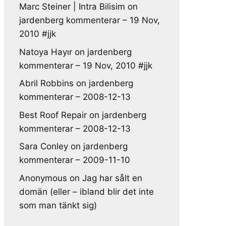
Marc Steiner | Intra Bilisim
on
jardenberg kommenterar – 19 Nov,
2010 #jjk
Natoya Hayır
on
jardenberg
kommenterar – 19 Nov, 2010 #jjk
Abril Robbins
on
jardenberg
kommenterar – 2008-12-13
Best Roof Repair
on
jardenberg
kommenterar – 2008-12-13
Sara Conley
on
jardenberg
kommenterar – 2009-11-10
Anonymous
on
Jag har sålt en
domän (eller – ibland blir det inte
som man tänkt sig)