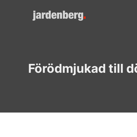
Skip
to
content
Förödmjukad till 