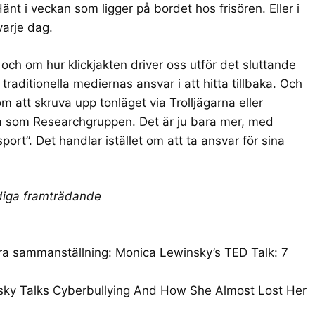
nt i veckan som ligger på bordet hos frisören. Eller i
varje dag.
och om hur klickjakten driver oss utför det sluttande
raditionella mediernas ansvar i att hitta tillbaka. Och
om att skruva upp tonläget via Trolljägarna eller
a som Researchgruppen. Det är ju bara mer, med
port”. Det handlar istället om att ta ansvar för sina
diga framträdande
bra sammanställning:
Monica Lewinsky’s TED Talk: 7
ky Talks Cyberbullying And How She Almost Lost Her