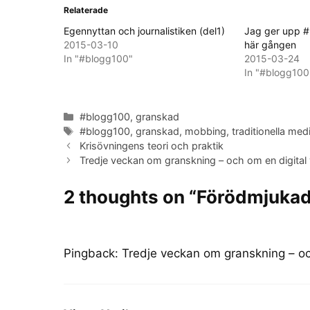
Relaterade
Egennyttan och journalistiken (del1)
Jag ger upp #
2015-03-10
här gången
In "#blogg100"
2015-03-24
In "#blogg100
Categories
#blogg100
,
granskad
Tags
#blogg100
,
granskad
,
mobbing
,
traditionella med
Krisövningens teori och praktik
Tredje veckan om granskning – och om en digital
2 thoughts on “Förödmjukad 
Pingback:
Tredje veckan om granskning – oc