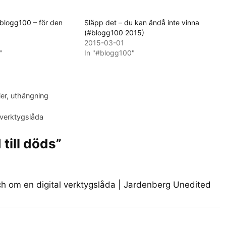
blogg100 – för den
Släpp det – du kan ändå inte vinna
(#blogg100 2015)
2015-03-01
"
In "#blogg100"
ier
,
uthängning
 verktygslåda
till döds”
h om en digital verktygslåda | Jardenberg Unedited