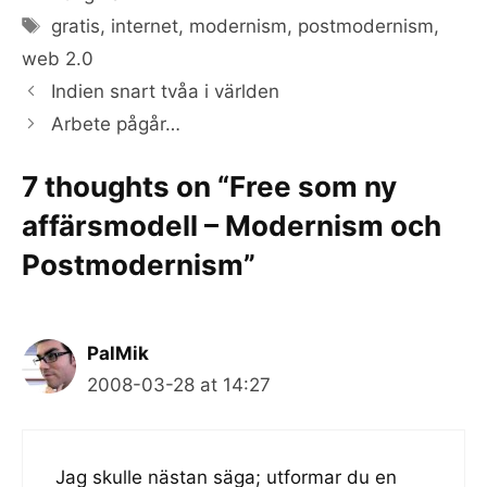
Tags
gratis
,
internet
,
modernism
,
postmodernism
,
web 2.0
Indien snart tvåa i världen
Arbete pågår…
7 thoughts on “Free som ny
affärsmodell – Modernism och
Postmodernism”
PalMik
2008-03-28 at 14:27
Jag skulle nästan säga; utformar du en