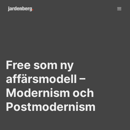
Skip
ME
to
content
Free som ny
affärsmodell –
Modernism och
Postmodernism