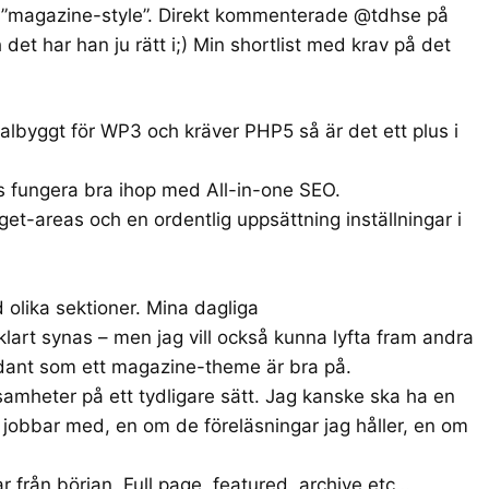
er ”magazine-style”. Direkt kommenterade @tdhse på
h det har han ju rätt i;) Min shortlist med krav på det
lbyggt för WP3 och kräver PHP5 så är det ett plus i
s fungera bra ihop med All-in-one SEO.
get-areas och en ordentlig uppsättning inställningar i
 olika sektioner. Mina dagliga
art synas – men jag vill också kunna lyfta fram andra
sådant som ett magazine-theme är bra på.
rksamheter på ett tydligare sätt. Jag kanske ska ha en
 jobbar med, en om de föreläsningar jag håller, en om
 från början. Full page, featured, archive etc…