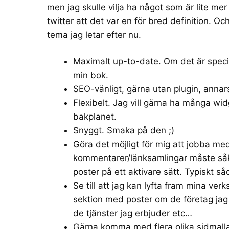
men jag skulle vilja ha något som är lite m
twitter att det var en för bred definition. Oc
tema jag letar efter nu.
Maximalt up-to-date. Om det är specia
min bok.
SEO-vänligt, gärna utan plugin, annar
Flexibelt. Jag vill gärna ha många wid
bakplanet.
Snyggt. Smaka på den ;)
Göra det möjligt för mig att jobba med
kommentarer/länksamlingar måste såkl
poster på ett aktivare sätt. Typiskt 
Se till att jag kan lyfta fram mina ve
sektion med poster om de företag jag
de tjänster jag erbjuder etc…
Gärna komma med flera olika sidmallar