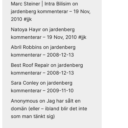
Marc Steiner | Intra Bilisim
on
jardenberg kommenterar – 19 Nov,
2010 #jjk
Natoya Hayır
on
jardenberg
kommenterar – 19 Nov, 2010 #jjk
Abril Robbins
on
jardenberg
kommenterar – 2008-12-13
Best Roof Repair
on
jardenberg
kommenterar – 2008-12-13
Sara Conley
on
jardenberg
kommenterar – 2009-11-10
Anonymous
on
Jag har sålt en
domän (eller – ibland blir det inte
som man tänkt sig)