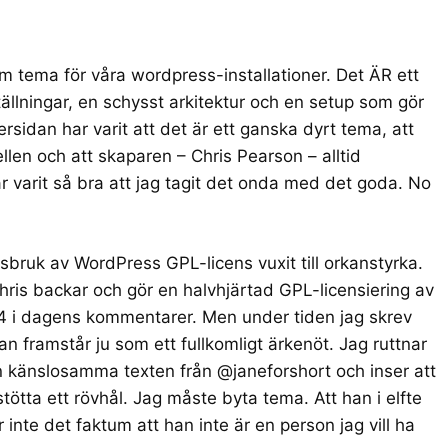
 tema för våra wordpress-installationer. Det ÄR ett
ällningar, en schysst arkitektur och en setup som gör
ersidan har varit att det är ett ganska dyrt tema, att
ellen och att skaparen – Chris Pearson – alltid
r varit så bra att jag tagit det onda med det goda. No
bruk av WordPress GPL-licens vuxit till orkanstyrka.
Chris backar och gör en halvhjärtad GPL-licensiering av
4 i dagens kommentarer
. Men under tiden jag skrev
n framstår ju som ett fullkomligt ärkenöt. Jag ruttnar
en
känslosamma texten
från @janeforshort och inser att
e stötta ett rövhål. Jag måste byta tema. Att han i elfte
inte det faktum att han inte är en person jag vill ha