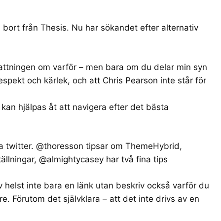
a bort från Thesis. Nu har sökandet efter alternativ
attningen om varför – men bara om du delar min syn
spekt och kärlek, och att Chris Pearson inte står för
 kan hjälpas åt att navigera efter det bästa
via twitter. @thoresson tipsar om
ThemeHybrid
,
llningar
, @almightycasey
har två fina tips
v helst inte bara en länk utan beskriv också varför du
re. Förutom det självklara – att det inte drivs av en