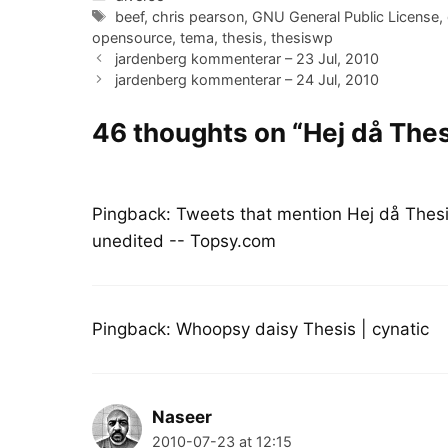
Tags
beef
,
chris pearson
,
GNU General Public License
,
opensource
,
tema
,
thesis
,
thesiswp
jardenberg kommenterar – 23 Jul, 2010
jardenberg kommenterar – 24 Jul, 2010
46 thoughts on “Hej då Thes
Pingback:
Tweets that mention Hej då Thesi
unedited -- Topsy.com
Pingback:
Whoopsy daisy Thesis | cynatic
Naseer
2010-07-23 at 12:15