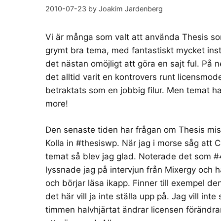
2010-07-23
by
Joakim Jardenberg
Vi är många som valt att använda Thesis som
grymt bra tema, med fantastiskt mycket inst
det nästan omöjligt att göra en sajt ful. På n
det alltid varit en kontrovers runt licensmod
betraktats som en jobbig filur. Men temat ha
more!
Den senaste tiden har frågan om Thesis miss
Kolla in
#thesiswp
. När jag i morse såg att 
temat så blev jag glad. Noterade det som
#
lyssnade jag på
intervjun från Mixergy
och ha
och börjar läsa ikapp. Finner till exempel d
det här vill ja inte ställa upp på. Jag vill int
timmen halvhjärtat ändrar licensen förändrar 