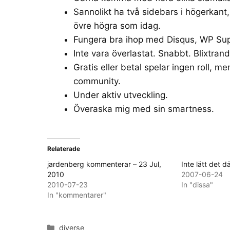
Sannolikt ha två sidebars i högerkant,
övre högra som idag.
Fungera bra ihop med Disqus, WP Su
Inte vara överlastat. Snabbt. Blixtran
Gratis eller betal spelar ingen roll, m
community.
Under aktiv utveckling.
Överaska mig med sin smartness.
Relaterade
jardenberg kommenterar – 23 Jul,
Inte lätt det 
2010
2007-06-24
2010-07-23
In "dissa"
In "kommentarer"
Categories
diverse