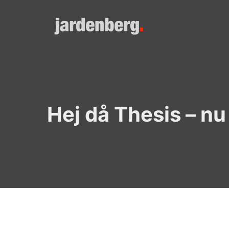
Skip
to
content
Hej då Thesis – n