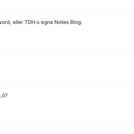
ord, eller TDH:s egna Notes Blog.
ä,ö?