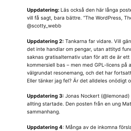
Uppdatering:
Läs också den här långa poste
vill få sagt, bara bättre. ”
The WordPress, The
@scotty_webb
Uppdatering 2:
Tankarna far vidare. Vill gär
det inte handlar om pengar, utan attityd fund
saknas gratisalternativ utan för att de är e
kommersiell bas – men med GPL-licens på allt
välgrundat resonemang
, och det har fortsat
Eller tänker jag fel? Är det alldeles onödigt o
Uppdatering 3:
Jonas Nockert (@lemonad)
allting startade
. Den posten från en ung Matt
sammanhang.
Uppdatering 4
: Många av de inkomna försla