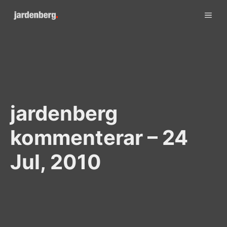
Skip
ME
to
content
jardenberg
kommenterar – 24
Jul, 2010