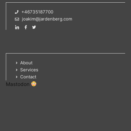
+46735187700
joakim@jardenberg.com
About
Services
Contact
Mastodon