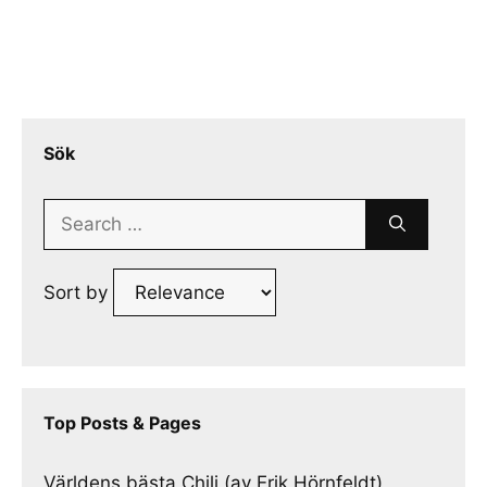
Sök
Search
for:
Sort by
Top Posts & Pages
Världens bästa Chili (av Erik Hörnfeldt)