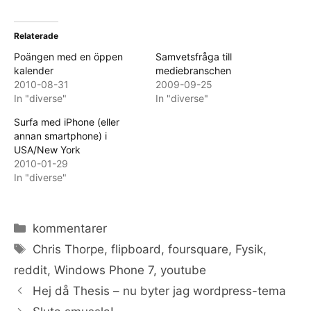
Relaterade
Poängen med en öppen
Samvetsfråga till
kalender
mediebranschen
2010-08-31
2009-09-25
In "diverse"
In "diverse"
Surfa med iPhone (eller
annan smartphone) i
USA/New York
2010-01-29
In "diverse"
Categories
kommentarer
Tags
Chris Thorpe
,
flipboard
,
foursquare
,
Fysik
,
reddit
,
Windows Phone 7
,
youtube
Hej då Thesis – nu byter jag wordpress-tema