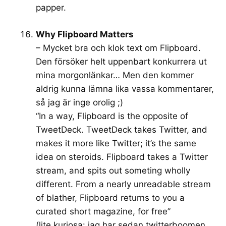
papper.
Why Flipboard Matters
– Mycket bra och klok text om Flipboard.
Den försöker helt uppenbart konkurrera ut
mina morgonlänkar… Men den kommer
aldrig kunna lämna lika vassa kommentarer,
så jag är inge orolig ;)
“In a way, Flipboard is the opposite of
TweetDeck. TweetDeck takes Twitter, and
makes it more like Twitter; it’s the same
idea on steroids. Flipboard takes a Twitter
stream, and spits out someting wholly
different. From a nearly unreadable stream
of blather, Flipboard returns to you a
curated short magazine, for free”
(lite kuriosa: jag har sedan twitterboomen