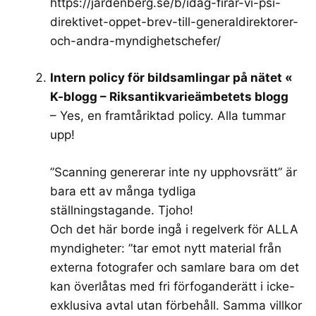
https://jardenberg.se/b/idag-firar-vi-psi-
direktivet-oppet-brev-till-generaldirektorer-
och-andra-myndighetschefer/
Intern policy för bildsamlingar på nätet «
K-blogg – Riksantikvarieämbetets blogg
– Yes, en framtåriktad policy. Alla tummar
upp!
”Scanning genererar inte ny upphovsrätt” är
bara ett av många tydliga
ställningstagande. Tjoho!
Och det här borde ingå i regelverk för ALLA
myndigheter: ”tar emot nytt material från
externa fotografer och samlare bara om det
kan överlåtas med fri förfoganderätt i icke-
exklusiva avtal utan förbehåll. Samma villkor