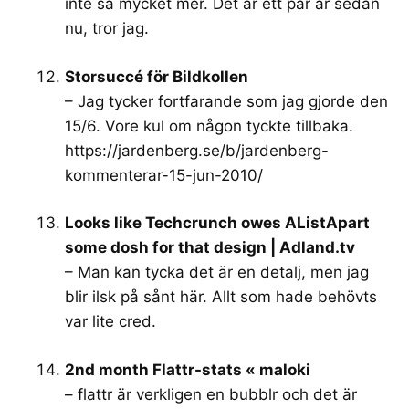
inte så mycket mer. Det är ett par år sedan
nu, tror jag.
Storsuccé för Bildkollen
– Jag tycker fortfarande som jag gjorde den
15/6. Vore kul om någon tyckte tillbaka.
https://jardenberg.se/b/jardenberg-
kommenterar-15-jun-2010/
Looks like Techcrunch owes AListApart
some dosh for that design | Adland.tv
– Man kan tycka det är en detalj, men jag
blir ilsk på sånt här. Allt som hade behövts
var lite cred.
2nd month Flattr-stats « maloki
– flattr är verkligen en bubblr och det är