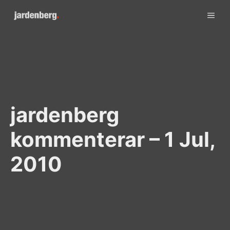
Skip
ME
to
content
jardenberg
kommenterar – 1 Jul,
2010