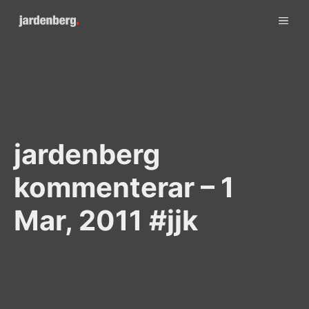
Skip
ME
to
content
jardenberg
kommenterar – 1
Mar, 2011 #jjk