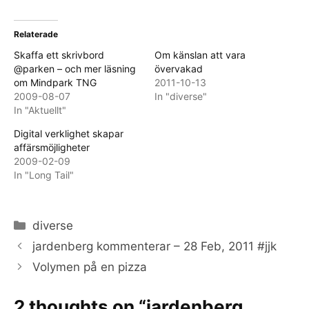
Relaterade
Skaffa ett skrivbord
Om känslan att vara
@parken – och mer läsning
övervakad
om Mindpark TNG
2011-10-13
2009-08-07
In "diverse"
In "Aktuellt"
Digital verklighet skapar
affärsmöjligheter
2009-02-09
In "Long Tail"
Categories
diverse
jardenberg kommenterar – 28 Feb, 2011 #jjk
Volymen på en pizza
2 thoughts on “jardenberg