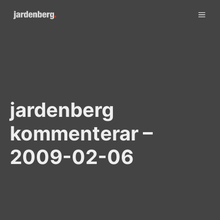
Skip
ME
to
content
jardenberg
kommenterar –
2009-02-06