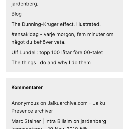
jardenberg.
Blog
The Dunning-Kruger effect, illustrated.
#ensakidag - varje morgon, fem minuter om
något du behöver veta.
Ulf Lundell: topp 100 låtar före 00-talet
The things I do and why I do them
Kommentarer
Anonymous
on
Jaikuarchive.com – Jaiku
Presence archiver
Marc Steiner | Intra Bilisim
on
jardenberg
kommenterar – 19 Nov, 2010 #jjk