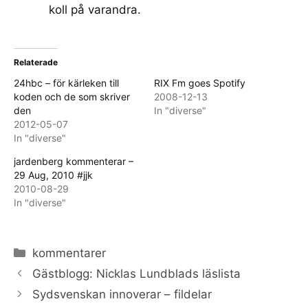
koll på varandra.
Relaterade
24hbc – för kärleken till
RIX Fm goes Spotify
koden och de som skriver
2008-12-13
den
In "diverse"
2012-05-07
In "diverse"
jardenberg kommenterar –
29 Aug, 2010 #jjk
2010-08-29
In "diverse"
Categories
kommentarer
Gästblogg: Nicklas Lundblads läslista
Sydsvenskan innoverar – fildelar