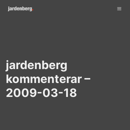
Skip
ME
to
content
jardenberg
kommenterar –
2009-03-18