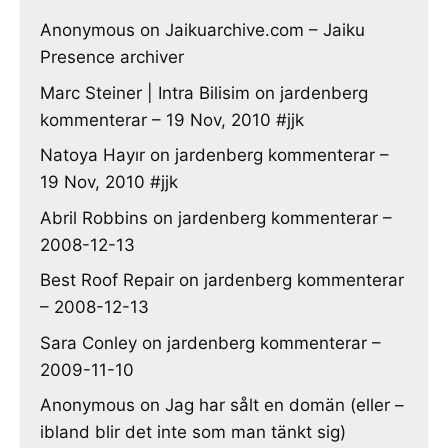
Anonymous
on
Jaikuarchive.com – Jaiku
Presence archiver
Marc Steiner | Intra Bilisim
on
jardenberg
kommenterar – 19 Nov, 2010 #jjk
Natoya Hayır
on
jardenberg kommenterar –
19 Nov, 2010 #jjk
Abril Robbins
on
jardenberg kommenterar –
2008-12-13
Best Roof Repair
on
jardenberg kommenterar
– 2008-12-13
Sara Conley
on
jardenberg kommenterar –
2009-11-10
Anonymous
on
Jag har sålt en domän (eller –
ibland blir det inte som man tänkt sig)