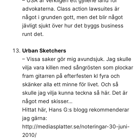
– USA är verkligen ett gyllene land för
advokaterna. Class action lawsuites är
något i grunden gott, men det blir något
jävligt sjukt över hur det byggs business
runt det.
Urban Sketchers
– Vissa saker gör mig avundsjuk. Jag skulle
vilja vara killen med sångrösten som plockar
fram gitarren på efterfesten kl fyra och
skänker alla ett minne för livet. Och så
skulle jag vilja kunna teckna så här. Det är
något med skisser…
Hittat här, Hans G:s blogg rekommenderar
jag gärna:
http://mediasplatter.se/noteringar-30-juni-
2010/