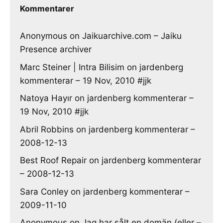
Kommentarer
Anonymous
on
Jaikuarchive.com – Jaiku
Presence archiver
Marc Steiner | Intra Bilisim
on
jardenberg
kommenterar – 19 Nov, 2010 #jjk
Natoya Hayır
on
jardenberg kommenterar –
19 Nov, 2010 #jjk
Abril Robbins
on
jardenberg kommenterar –
2008-12-13
Best Roof Repair
on
jardenberg kommenterar
– 2008-12-13
Sara Conley
on
jardenberg kommenterar –
2009-11-10
Anonymous
on
Jag har sålt en domän (eller –