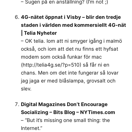
– Sugen på en anställning? (I’m not ;)
4G-nätet öppnat i Visby – blir den tredje
staden i världen med kommersiellt 4G-nät
| Telia Nyheter
– OK telia. Iom att ni smyger igång i malmö
också, och iom att det nu finns ett hyfsat
modem som också funkar för mac
(
http://telia4g.se/?p=510
) så får ni en
chans. Men om det inte fungerar så lovar
jag jaga er med blåslampa, grovsalt och
slev.
Digital Magazines Don’t Encourage
Socializing – Bits Blog – NYTimes.com
– ”But it’s missing one small thing: the
Internet.”