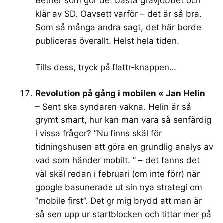
Betnér som gör det bästa grävjobbet och
klär av SD. Oavsett varför – det är så bra.
Som så många andra sagt, det här borde
publiceras överallt. Helst hela tiden.
Tills dess, tryck på flattr-knappen…
Revolution på gång i mobilen « Jan Helin
– Sent ska syndaren vakna. Helin är så
grymt smart, hur kan man vara så senfärdig
i vissa frågor? ”Nu finns skäl för
tidningshusen att göra en grundlig analys av
vad som händer mobilt. ” – det fanns det
väl skäl redan i februari (om inte förr) när
google basunerade ut sin nya strategi om
”mobile first”. Det gr mig brydd att man är
så sen upp ur startblocken och tittar mer på