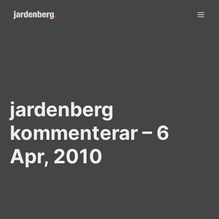
Skip
ME
to
content
jardenberg
kommenterar – 6
Apr, 2010