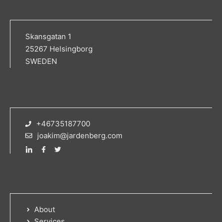
Skansgatan 1
25267 Helsingborg
SWEDEN
+46735187700
joakim@jardenberg.com
About
Services