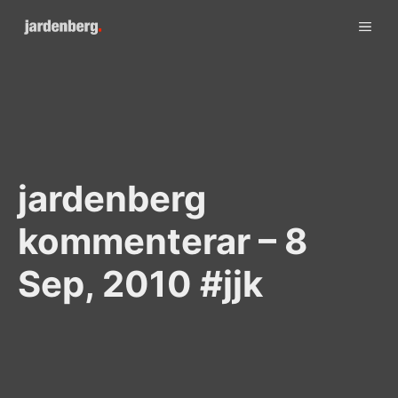
Skip
ME
to
content
jardenberg
kommenterar – 8
Sep, 2010 #jjk