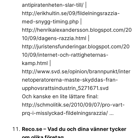
antipiratenheten-slar-till/
|
http://erikhultin.se/09/fildelningsrazzia-
med-snygg-timing.php
|
http://henrikalexandersson.blogspot.com/20
10/09/dagens-razzia.html
|
http://juristensfunderingar.blogspot.com/20
10/09/internet-och-rattigheternas-
kamp.html
|
http://www.svd.se/opinion/brannpunkt/inter
netoperatorerna-maste-skyddas-fran-
upphovsrattsindustrin_5271671.svd
Och kanske en lite lättare final:
http://schmolitik.se/2010/09/07/pro-vart-
prq-i-misslyckad-fildelningsrazzia/
…
Reco.se – Vad du och dina vänner tycker
om olika företag