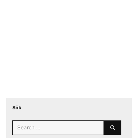
Sök
Search
for: