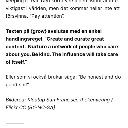
keeping it real
. Den korta versionen: Klout är inte
viktigast i världen, men det kommer heller inte att
försvinna. ”Pay attention”.
Texten på {grow} avslutas med en enkel
handlingsregel. ”Create and curate great
content. Nurture a network of people who care
about you. Be kind. The influence will take care
of itself.”
Eller som vi också brukar säga: ”Be honest and do
good shit”.
Bildcred:
Kloutup San Francisco
thekenyeung /
Flickr CC (BY-NC-SA)