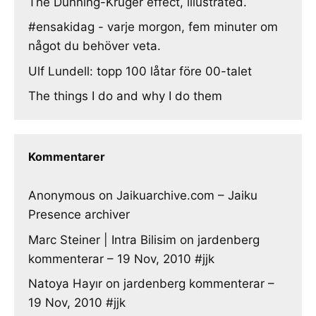
The Dunning-Kruger effect, illustrated.
#ensakidag - varje morgon, fem minuter om
något du behöver veta.
Ulf Lundell: topp 100 låtar före 00-talet
The things I do and why I do them
Kommentarer
Anonymous
on
Jaikuarchive.com – Jaiku
Presence archiver
Marc Steiner | Intra Bilisim
on
jardenberg
kommenterar – 19 Nov, 2010 #jjk
Natoya Hayır
on
jardenberg kommenterar –
19 Nov, 2010 #jjk