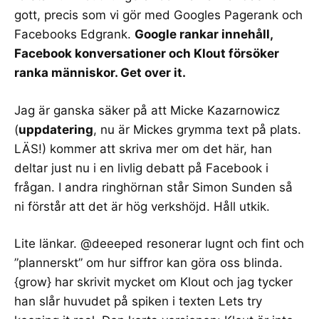
gott, precis som vi gör med Googles
Pagerank
och
Facebooks
Edgrank
.
Google rankar innehåll,
Facebook konversationer och Klout försöker
ranka människor. Get over it.
Jag är ganska säker på att
Micke Kazarnowicz
(
uppdatering
, nu är Mickes
grymma text på plats
.
LÄS!) kommer att skriva mer om det här, han
deltar just nu i en
livlig debatt
på Facebook i
frågan. I andra ringhörnan står
Simon Sunden
så
ni förstår att det är hög verkshöjd. Håll utkik.
Lite länkar. @deeeped resonerar lugnt och fint och
”plannerskt” om
hur siffror kan göra oss blinda
.
{grow} har skrivit mycket om Klout och jag tycker
han slår huvudet på spiken i texten
Lets try