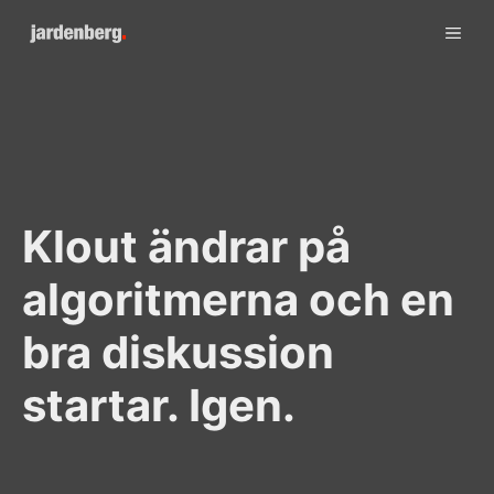
Skip
ME
to
content
Klout ändrar på
algoritmerna och en
bra diskussion
startar. Igen.