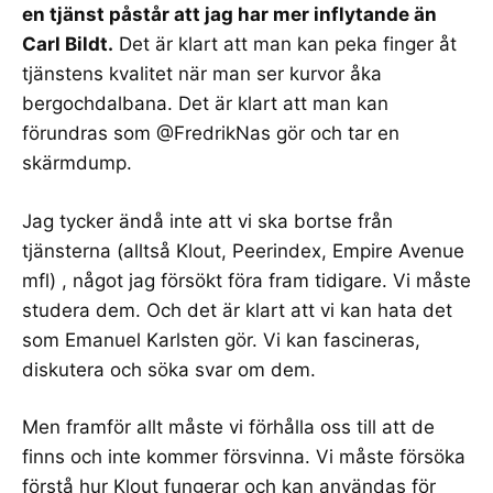
en tjänst påstår att
jag
har mer inflytande än
Carl Bildt
.
Det är klart att man kan peka finger åt
tjänstens kvalitet när man ser kurvor åka
bergochdalbana
. Det är klart att man kan
förundras som @FredrikNas gör och
tar en
skärmdump
.
Jag tycker ändå inte att vi ska bortse från
tjänsterna (alltså Klout,
Peerindex
,
Empire Avenue
mfl) , något jag försökt
föra fram tidigare
. Vi måste
studera dem. Och det är klart att vi kan hata det
som
Emanuel Karlsten
gör. Vi kan
fascineras
,
diskutera
och
söka svar
om dem.
Men framför allt måste vi förhålla oss till att de
finns och inte kommer försvinna. Vi måste försöka
förstå hur
Klout
fungerar och kan användas för