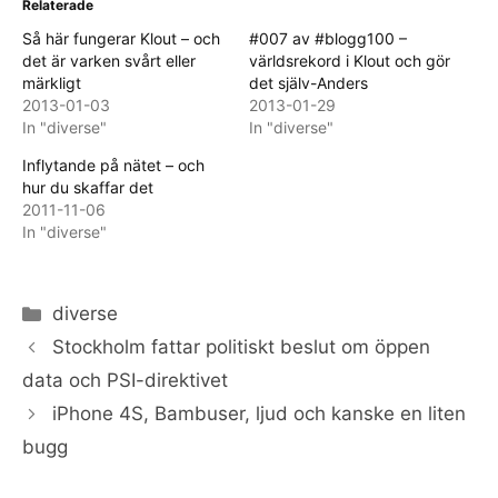
Relaterade
Så här fungerar Klout – och
#007 av #blogg100 –
det är varken svårt eller
världsrekord i Klout och gör
märkligt
det själv-Anders
2013-01-03
2013-01-29
In "diverse"
In "diverse"
Inflytande på nätet – och
hur du skaffar det
2011-11-06
In "diverse"
Categories
diverse
Stockholm fattar politiskt beslut om öppen
data och PSI-direktivet
iPhone 4S, Bambuser, ljud och kanske en liten
bugg