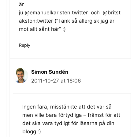
är
ju @emanuelkarlsten:twitter och @britst
akston:twitter (”Tänk så allergisk jag är
mot allt sånt här” :)
Reply
Simon Sundén
2011-10-27 at 16:06
Ingen fara, misstänkte att det var så
men ville bara förtydliga – främst för att
det ska vara tydligt för läsarna på din
blogg :).