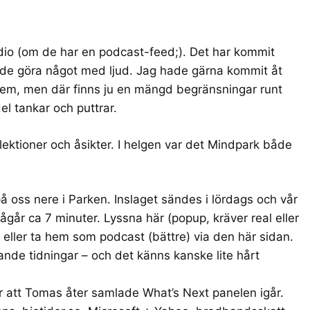
io (om de har en podcast-feed;). Det har kommit
rde göra något med ljud. Jag hade gärna kommit åt
 dem, men där finns ju en mängd begränsningar runt
del tankar och puttrar.
flektioner och åsikter. I helgen var det Mindpark både
 oss nere i Parken. Inslaget sändes i lördags och vår
pågår ca 7 minuter.
Lyssna här
(popup, kräver real eller
eller ta hem som podcast (bättre)
via den här sidan
.
nande tidningar – och det känns kanske lite hårt
är att Tomas åter samlade
What’s Next
panelen igår.