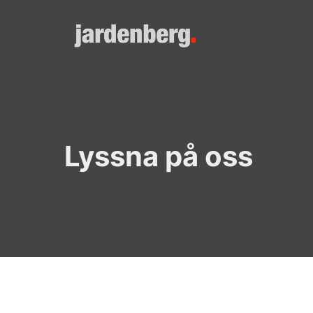
Skip
to
content
Lyssna på oss