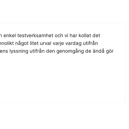
n enkel testverksamhet och vi har kollat det
nolikt något litet urval varje vardag utifrån
gens lyssning utifrån den genomgång de ändå gör