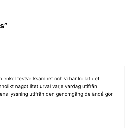
s”
n enkel testverksamhet och vi har kollat det
nolikt något litet urval varje vardag utifrån
gens lyssning utifrån den genomgång de ändå gör