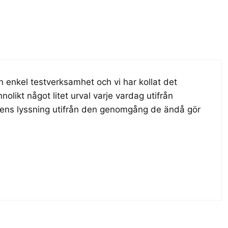
n enkel testverksamhet och vi har kollat det
nolikt något litet urval varje vardag utifrån
gens lyssning utifrån den genomgång de ändå gör