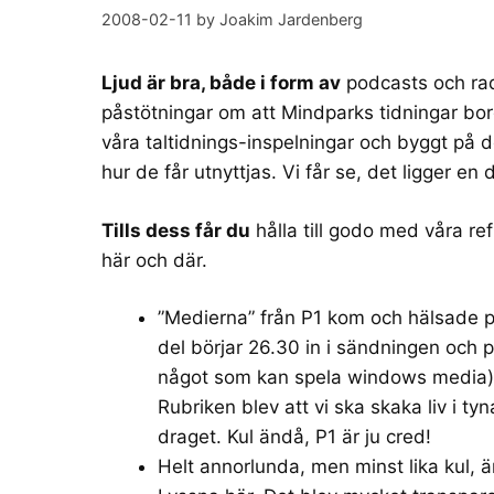
2008-02-11
by
Joakim Jardenberg
Ljud är bra, både i form av
podcasts och rad
påstötningar om att Mindparks tidningar bo
våra taltidnings-inspelningar och byggt på
hur de får utnyttjas. Vi får se, det ligger en 
Tills dess får du
hålla till godo med våra re
här och där.
”Medierna”
från P1 kom och hälsade på
del börjar 26.30 in i sändningen och 
något som kan spela windows media) 
Rubriken blev att vi ska skaka liv i ty
draget. Kul ändå, P1 är ju cred!
Helt annorlunda, men minst lika kul, 