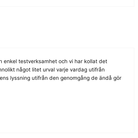
n enkel testverksamhet och vi har kollat det
nolikt något litet urval varje vardag utifrån
gens lyssning utifrån den genomgång de ändå gör