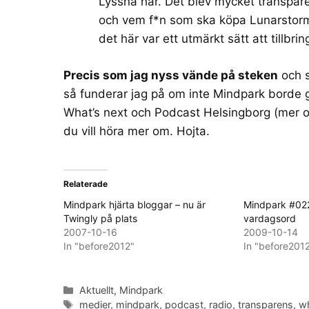
Lyssna här
. Det blev mycket transpar
och vem f*n som ska köpa Lunarstor
det här var ett utmärkt sätt att tillb
Precis som jag nyss vände på steken
och s
så funderar jag på om inte Mindpark bord
What’s next och
Podcast Helsingborg
(
mer 
du vill höra mer om. Hojta.
Relaterade
Mindpark hjärta bloggar – nu är
Mindpark #022
Twingly på plats
vardagsord
2007-10-16
2009-10-14
In "before2012"
In "before201
Categories
Aktuellt
,
Mindpark
Tags
medier
,
mindpark
,
podcast
,
radio
,
transparens
,
w