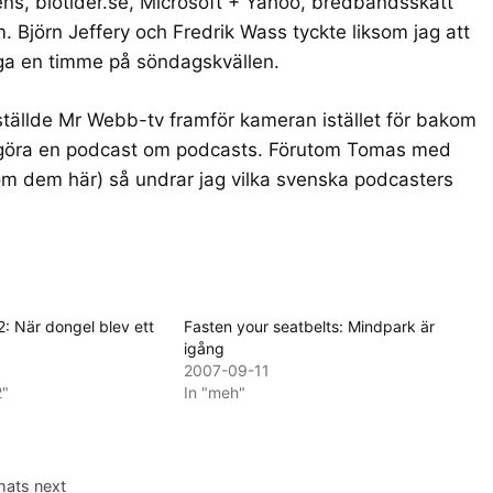
ens, biotider.se, Microsoft + Yahoo, bredbandsskatt
m.
Björn Jeffery
och
Fredrik Wass
tyckte liksom jag att
ringa en timme på söndagskvällen.
tällde Mr Webb-tv framför kameran istället för bakom
e göra en podcast om podcasts. Förutom Tomas med
om dem här
) så undrar jag vilka svenska podcasters
: När dongel blev ett
Fasten your seatbelts: Mindpark är
igång
2007-09-11
2"
In "meh"
hats next