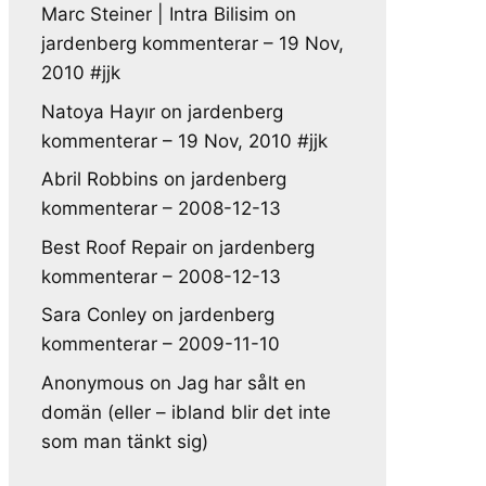
Marc Steiner | Intra Bilisim
on
jardenberg kommenterar – 19 Nov,
2010 #jjk
Natoya Hayır
on
jardenberg
kommenterar – 19 Nov, 2010 #jjk
Abril Robbins
on
jardenberg
kommenterar – 2008-12-13
Best Roof Repair
on
jardenberg
kommenterar – 2008-12-13
Sara Conley
on
jardenberg
kommenterar – 2009-11-10
Anonymous
on
Jag har sålt en
domän (eller – ibland blir det inte
som man tänkt sig)