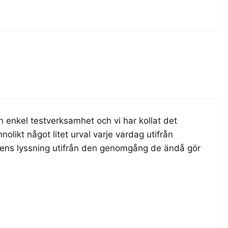
n enkel testverksamhet och vi har kollat det
nolikt något litet urval varje vardag utifrån
gens lyssning utifrån den genomgång de ändå gör