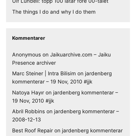
Ulf Lundell: topp 100 låtar före 00-talet
The things I do and why I do them
Kommentarer
Anonymous
on
Jaikuarchive.com – Jaiku
Presence archiver
Marc Steiner | Intra Bilisim
on
jardenberg
kommenterar – 19 Nov, 2010 #jjk
Natoya Hayır
on
jardenberg kommenterar –
19 Nov, 2010 #jjk
Abril Robbins
on
jardenberg kommenterar –
2008-12-13
Best Roof Repair
on
jardenberg kommenterar