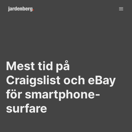
Skip
ME
to
content
Mest tid på
Craigslist och eBay
för smartphone-
surfare