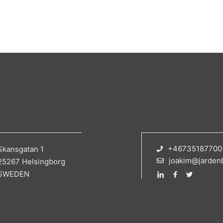
+46735187700
Skansgatan 1
joakim@jarden
25267 Helsingborg
SWEDEN