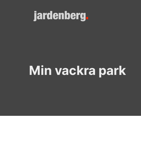
Skip
to
content
Min vackra park