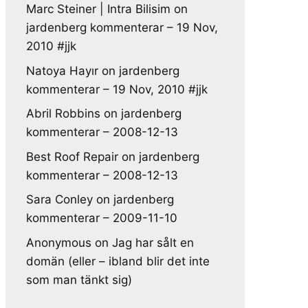
Marc Steiner | Intra Bilisim
on
jardenberg kommenterar – 19 Nov,
2010 #jjk
Natoya Hayır
on
jardenberg
kommenterar – 19 Nov, 2010 #jjk
Abril Robbins
on
jardenberg
kommenterar – 2008-12-13
Best Roof Repair
on
jardenberg
kommenterar – 2008-12-13
Sara Conley
on
jardenberg
kommenterar – 2009-11-10
Anonymous
on
Jag har sålt en
domän (eller – ibland blir det inte
som man tänkt sig)