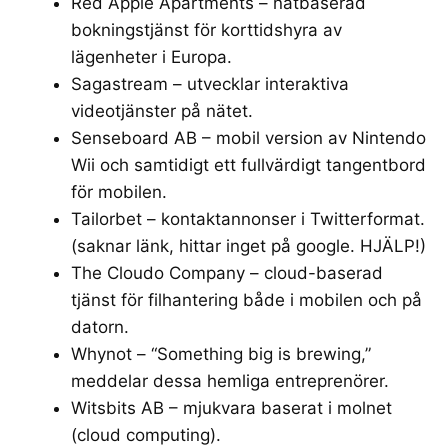
Red Apple Apartments
– nätbaserad
bokningstjänst för korttidshyra av
lägenheter i Europa.
Sagastream
– utvecklar interaktiva
videotjänster på nätet.
Senseboard AB
– mobil version av Nintendo
Wii och samtidigt ett fullvärdigt tangentbord
för mobilen.
Tailorbet – kontaktannonser i Twitterformat.
(saknar länk, hittar inget på google. HJÄLP!)
The Cloudo Company
– cloud-baserad
tjänst för filhantering både i mobilen och på
datorn.
Whynot
– “Something big is brewing,”
meddelar dessa hemliga entreprenörer.
Witsbits AB
– mjukvara baserat i molnet
(cloud computing).