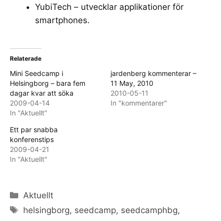
YubiTech
– utvecklar applikationer för
smartphones.
Relaterade
Mini Seedcamp i
jardenberg kommenterar –
Helsingborg – bara fem
11 May, 2010
dagar kvar att söka
2010-05-11
2009-04-14
In "kommentarer"
In "Aktuellt"
Ett par snabba
konferenstips
2009-04-21
In "Aktuellt"
Categories
Aktuellt
Tags
helsingborg
,
seedcamp
,
seedcamphbg
,