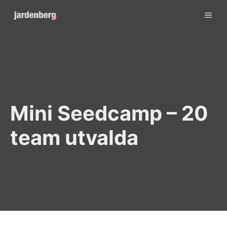
Skip
ME
to
content
Mini Seedcamp – 20
team utvalda